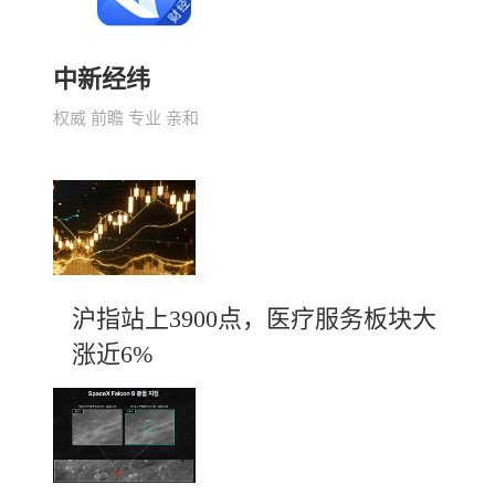
中新经纬
权威 前瞻 专业 亲和
沪指站上3900点，医疗服务板块大
涨近6%