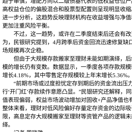
趋于审慎，增配方向以二级债基代表的低权益仓位产
高权益仓位的偏股混合和股票型配置则呈现明显收缩
进一步分析，这趋势反映理财机构在收益增强与净值
更加注重风险平衡。
不过，这一趋势，或许在二季度结束后还会有改
为，民银研究提到，4月跨季后资金回流迅速修复缺
场规模再次企稳。
但由于大规模存款搬家至理财未能如期演绎，后
模的增长仍有变数。数据显示，一季度各项存款规模
增长4.18%，其中零售定存规模较上年末增长5.36%
“前期市场或过度担忧定存到期后的资金流出压
行‘开门红’存款续作意愿凸显。”民银研究还解释，
值表现偏弱，权益市场波动增加对固收+产品净值也
整体来看，理财对低风险偏好存量定存资金的边际吸
限，高息定存大规模搬家至理财等资管产品的逻辑未
绎。