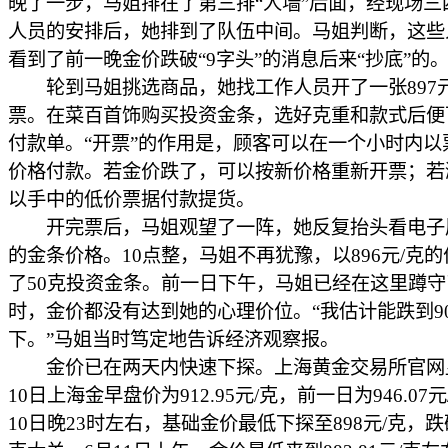
晚了一步，马姐排在了第三排“人墙”后面，经现场三
人员的安排后，她排到了队伍中间。马姐判断，这些
看到了前一晚金价跌破“9字头”的消息后来“抄底”的
轮到马姐挑选商品，她找工作人员开了一张897元
票。在菜百首饰购买投资金条，选好克重和款式后便
付款单。“开票”的作用是，顾客可以在一个小时内以
价格付款。若金价跌了，可以按新价格重新开票；若
以手中的低价票据付款提货。
开完票后，马姐观望了一阵，她反复抬头看电子
的金条价格。10点整，马姐不再犹豫，以896元/克
了50克投资金条。前一日下午，马姐已经在这里蹲
时，金价都没有达到她的心理价位。“我估计能跌到9
下。”马姐当时笃定地告诉经济观察报。
金价已在两天内快速下探。上海黄金交易所官网
10日上海金早盘价为912.95元/克，前一日为946.07
10日晚23时左右，基础金价最低下探至898元/克，跌破