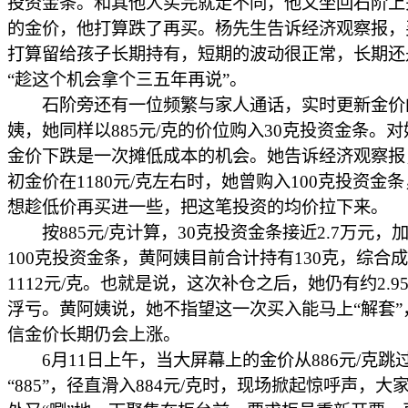
投资金条。和其他人买完就走不同，他又坐回石阶上
的金价，他打算跌了再买。杨先生告诉经济观察报，
打算留给孩子长期持有，短期的波动很正常，长期还
“趁这个机会拿个三五年再说”。
石阶旁还有一位频繁与家人通话，实时更新金价
姨，她同样以885元/克的价位购入30克投资金条。
金价下跌是一次摊低成本的机会。她告诉经济观察报
初金价在1180元/克左右时，她曾购入100克投资金
想趁低价再买进一些，把这笔投资的均价拉下来。
按885元/克计算，30克投资金条接近2.7万元，
100克投资金条，黄阿姨目前合计持有130克，综合
1112元/克。也就是说，这次补仓之后，她仍有约2.9
浮亏。黄阿姨说，她不指望这一次买入能马上“解套”
信金价长期仍会上涨。
6月11日上午，当大屏幕上的金价从886元/克跳
“885”，径直滑入884元/克时，现场掀起惊呼声，大