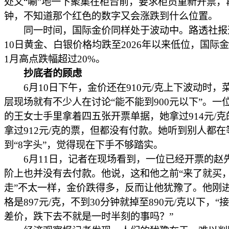
处又“唰”地一下聚集在柜台前，要求柜员重新开票，
钟，不知道那个红色的数字又会涨跌到什么位置。
同一时间，国际金价同样处于波动中。路透社报
10日黄金、白银价格均跌至2026年以来低位，国际
1月高点跌幅超过20%。
抄底者的顾虑
6月10日下午，金价还在910元/克上下波动时，
层现场就有不少人在讨论“能不能到900元以下”。一
的王女士手里拿着四五张开票单据，她拿过914元/克
拿过912元/克的票，但都没有付款。她听到别人都在
到“8字头”，觉得现在下手不够踏实。
6月11日，记者在现场看到，一位已经开票的赵
阶上也并没有去付款。他说，这和他之前“来了就买
走”不太一样，金价跌得多，反而让他犹豫了。他刚
格是897元/克，不到30分钟就掉至890元/克以下，“
差价，跌下去不就是一时半刻的事吗？”