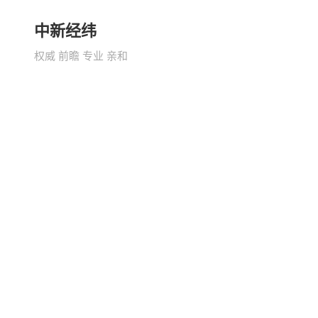
中新经纬
权威 前瞻 专业 亲和