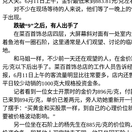
克大关。6月11日上午，金价最低来到883.81元/克左
对不少在现场等待的人来说，他们等了一晚上的“
于出现。
跌破“9”之后，有人出手了
在菜百首饰总店四层，大屏幕斜对面有一处室内
着鱼池有一圈石阶，这里通常是人们观望、讨论的临
地。
和马姐一样，不少前一天还在观望的人，在金价跌
元/克以下后出手了。菜百首饰总店的工作人员告诉
报，6月11日上午的客流量明显比往常要多，店内还
平日较少动销的1000克大规格投资金条。
记者看到一位女士开票时的金价为896元/克，付
已来到894元/克，单价已差两元，旁人劝她重新开一
了摆手：“买黄金和买股票一样，到自己的心理价位
要被价格波动影响。”
另一位坐在石阶上的杨先生在885元/克的价位购入