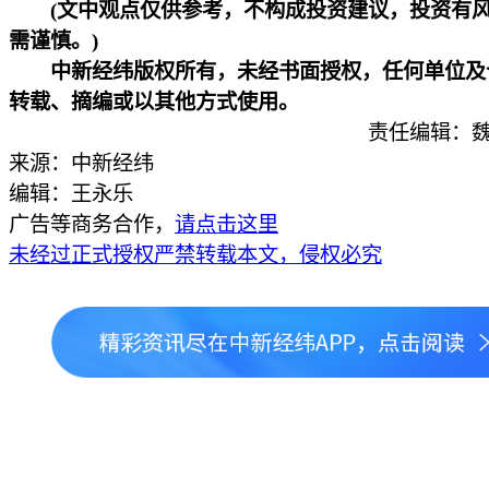
(文中观点仅供参考，不构成投资建议，投资有
需谨慎。)
中新经纬版权所有，未经书面授权，任何单位及
转载、摘编或以其他方式使用。
责任编辑：魏
来源：中新经纬
编辑：王永乐
广告等商务合作，
请点击这里
未经过正式授权严禁转载本文，侵权必究