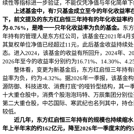
续性等指标进一步验证，不能仅凭净值与年化简单下
上述基金中，有7只基金成立至今的年化收益率在
下，前文提及的东方红启恒三年持有的年化收益率约
为-0.76%，是唯一一只年化收益率为负的基金。
东方
年持有的管理人是东方红公司，该基金在2021年4月
其复权单位净值已经超过11元，此后基金收益持续
态。进入2024，该基金的收益有所回升，2024年、20
2026年至今的收益率分别约为16.71%、14.30%、4.2
整体看，变更为新基金后，东方红启恒三年持有
益率为负，约为-4.32%。据2026年一季报，该基金
源防御、科技进攻、消费打底”的哑铃型结构，其一
十大重仓股中，消费个股泡泡玛特、万辰集团分别位
第二大重仓股，中芯国际、寒武纪也名列其中，持仓
较低。
近几年，东方红启恒三年持有的规模也持续缩水，
年上半年末的约162亿元，降至2026年一季度末的约58