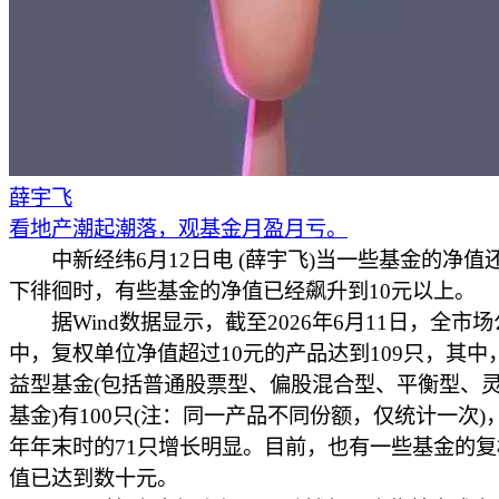
薛宇飞
看地产潮起潮落，观基金月盈月亏。
中新经纬6月12日电 (薛宇飞)当一些基金的净值
下徘徊时，有些基金的净值已经飙升到10元以上。
据Wind数据显示，截至2026年6月11日，全市
中，复权单位净值超过10元的产品达到109只，其中
益型基金(包括普通股票型、偏股混合型、平衡型、
基金)有100只(注：同一产品不同份额，仅统计一次)，
年年末时的71只增长明显。目前，也有一些基金的
值已达到数十元。