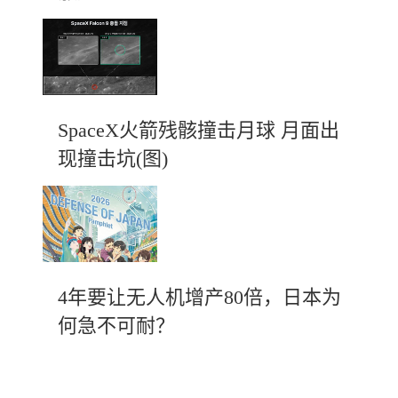
SpaceX火箭残骸撞击月球 月面出
现撞击坑(图)
4年要让无人机增产80倍，日本为
何急不可耐？