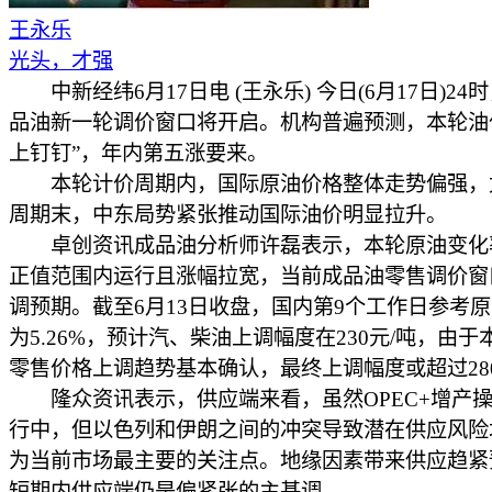
王永乐
光头，才强
中新经纬6月17日电 (王永乐) 今日(6月17日)24
品油新一轮调价窗口将开启。机构普遍预测，本轮油
上钉钉”，年内第五涨要来。
本轮计价周期内，国际原油价格整体走势偏强，
周期末，中东局势紧张推动国际油价明显拉升。
卓创资讯成品油分析师许磊表示，本轮原油变化
正值范围内运行且涨幅拉宽，当前成品油零售调价窗
调预期。截至6月13日收盘，国内第9个工作日参考
为5.26%，预计汽、柴油上调幅度在230元/吨，由
零售价格上调趋势基本确认，最终上调幅度或超过280
隆众资讯表示，供应端来看，虽然OPEC+增产
行中，但以色列和伊朗之间的冲突导致潜在供应风险
为当前市场最主要的关注点。地缘因素带来供应趋紧
短期内供应端仍是偏紧张的主基调。