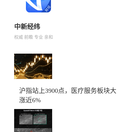
中新经纬
权威 前瞻 专业 亲和
沪指站上3900点，医疗服务板块大
涨近6%