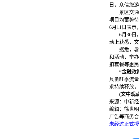
日，众信旅游
景区交通、
项目均蓄势待
6月11日表
6月30日，
动上获悉，文
据悉，暑期
和活动，举办
扣套餐等惠民
“金融政
具备旺季流量
求持续释放，
(文中观
来源：中新经
编辑：徐世明
广告等商务合
未经过正式授