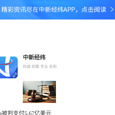
中新经纬
权威 前瞻 专业 亲和
ta被判支付5.67亿美元