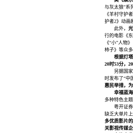
与灰太狼”系
《羊村守护者
护者2》动画
此外，
光
行的电影《东
《“小”人物
柿子》等众多
根据灯塔
20时53分，2
另据国家电影
时发布了“中
惠民举措，为
幸福蓝海
多种特色主题
粤开证券日
缺乏大单片上
多优质影片的
关影视传媒企