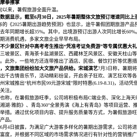
摩拳擦掌
以来，暑假旅游全面升温。
数据显示，截至6月30日，2025年暑期整体文旅预订增速同比上
发布的《2025暑期出游趋势预测》也显示，途牛暑假团期旅游产品
去年同期增长超35%。其中，出境游预订出游人次同比增长60%
消费机遇，多家文旅企业早早布局。
不少景区针对中高考考生推出“凭准考证免费游”等专属优惠大
三坡景区、青海茶卡盐湖景区、西藏林芝风景区、安徽天柱山等
。此外，一些地方还连带推出了酒店、民宿、餐饮打折等优惠措
，文旅集团纷纷加大文旅产品供给。宋城演艺
7月3日称，暑期
出千古情音乐节，活动精彩纷呈，开启亲子狂欢、演艺狂欢等各
宋城推出“杭州市民99元游宋城”限时特惠(6.19-8.31)，活动
关注。
也称，在暑假旅游旺季，公司将积极布局C端业务、深化上海天时
湘湖·雅韵》、青岛360°全景秀演《海上有青岛》等项目运营、
举措。通过优化项目内容、提升服务质量等方式，为暑假旅游旺
产品。
6月4日披露，为满足广大游客多样化的暑期出游需求，公司将
富度，并根据不同区域的市场需求情况进行有针对性的营销推广活