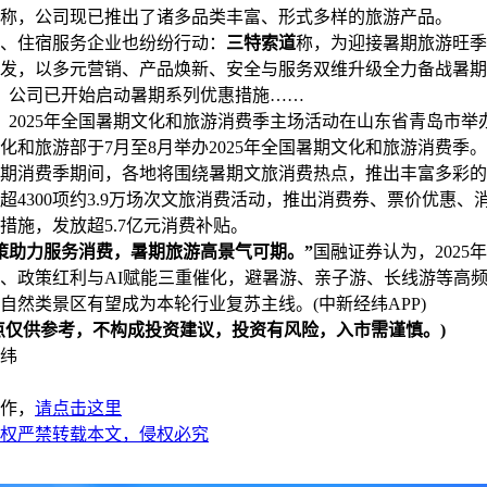
称，公司现已推出了诸多品类丰富、形式多样的旅游产品。
住宿服务企业也纷纷行动：
三特索道
称，为迎接暑期旅游旺季
发，以多元营销、产品焕新、安全与服务双维升级全力备战暑期
示，公司已开始启动暑期系列优惠措施……
2025年全国暑期文化和旅游消费季主场活动在山东省青岛市举
化和旅游部于7月至8月举办2025年全国暑期文化和旅游消费季。
消费季期间，各地将围绕暑期文旅消费热点，推出丰富多彩的
超4300项约3.9万场次文旅消费活动，推出消费券、票价优惠、
措施，发放超5.7亿元消费补贴。
策助力服务消费，暑期旅游高景气可期。”
国融证券认为，2025
、政策红利与AI赋能三重催化，避暑游、亲子游、长线游等高
自然类景区有望成为本轮行业复苏主线。(中新经纬APP)
点仅供参考，不构成投资建议，投资有风险，入市需谨慎。)
纬
作，
请点击这里
权严禁转载本文，侵权必究