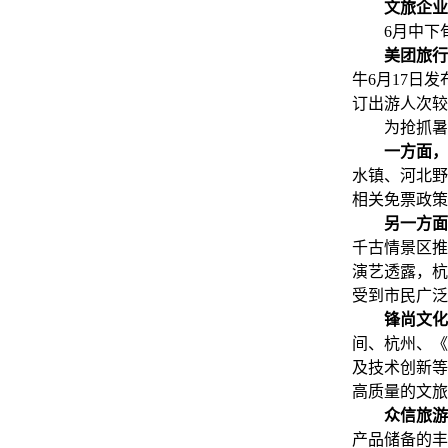
文旅企业
6月中下旬
美团旅行
牛6月17日
订出游人次较
为抢抓暑期
一方面，
水镇、河北野
相关免票政策
另一方面
千古情景区推
演艺透露，杭州
受到市民广泛
锋尚文化
间、杭州、《
及技术创新等
高质量的文旅
众信旅游
产品储备的丰