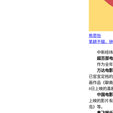
熊思怡
笔耕不辍，钟
中新经纬7月
超百部电
作为全年周
万达电影
已官宣定档的
画作品《聊斋
8日上映的喜
中国电影
上映的影片有
岛》等。
奥飞娱乐