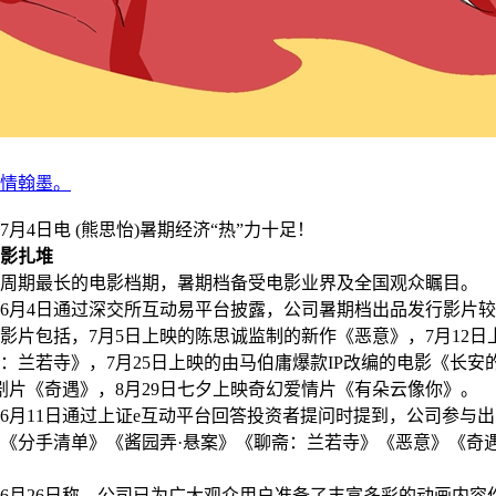
情翰墨。
4日电 (熊思怡)暑期经济“热”力十足！
影扎堆
期最长的电影档期，暑期档备受电影业界及全国观众瞩目。
6月4日通过深交所互动易平台披露，公司暑期档出品发行影片
影片包括，7月5日上映的陈思诚监制的新作《恶意》，7月12日
：兰若寺》，7月25日上映的由马伯庸爆款IP改编的电影《长安
剧片《奇遇》，8月29日七夕上映奇幻爱情片《有朵云像你》。
6月11日通过上证e互动平台回答投资者提问时提到，公司参与
《分手清单》《酱园弄·悬案》《聊斋：兰若寺》《恶意》《奇
6月26日称，公司已为广大观众用户准备了丰富多彩的动画内容