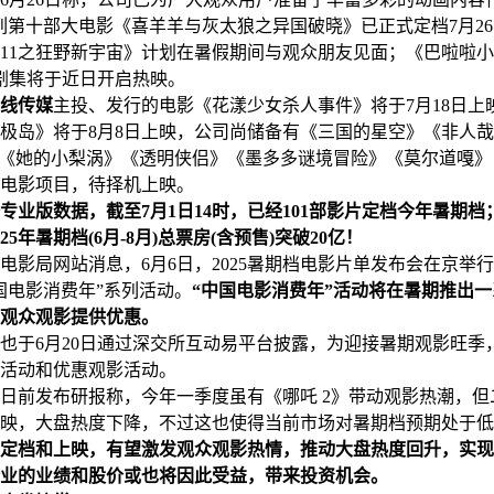
列第十部大电影《喜羊羊与灰太狼之异国破晓》已正式定档7月2
11之狂野新宇宙》计划在暑假期间与观众朋友见面；《巴啦啦
剧集将于近日开启热映。
线传媒
主投、发行的电影《花漾少女杀人事件》将于7月18日上
极岛》将于8月8日上映，公司尚储备有《三国的星空》《非人
》《她的小梨涡》《透明侠侣》《墨多多谜境冒险》《莫尔道嘎
电影项目，待择机上映。
专业版数据，截至7月1日14时，已经101部影片定档今年暑期档
025年暑期档(6月-8月)总票房(含预售)突破20亿！
局网站消息，6月6日，2025暑期档电影片单发布会在京举
国电影消费年”系列活动。
“中国电影消费年”活动将在暑期推出
观众观影提供优惠。
也于6月20日通过深交所互动易平台披露，为迎接暑期观影旺季
活动和优惠观影活动。
前发布研报称，今年一季度虽有《哪吒 2》带动观影热潮，但
映，大盘热度下降，不过这也使得当前市场对暑期档预期处于低
定档和上映，有望激发观众观影热情，推动大盘热度回升，实现
业的业绩和股价或也将因此受益，带来投资机会。