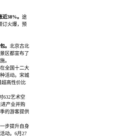
涨近38%。
途
预订火爆，预
。
礼包。
北京古北
景区都宣布了
施。
将在全国十二大
种活动。宋城
凭借超高性价比
632艺术空
推进产业并购
季的游客提供
进一步提升自身
动。6月27