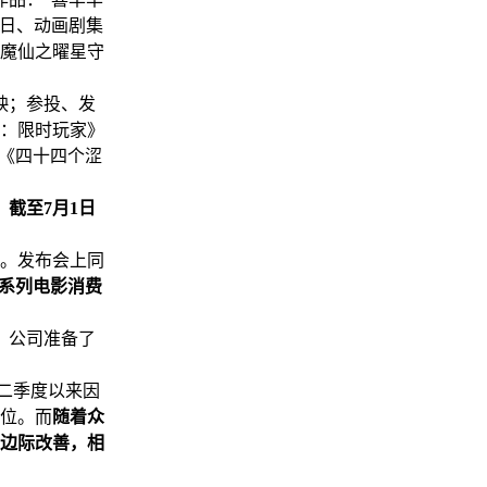
6日、动画剧集
小魔仙之曜星守
映；参投、发
哉：限时玩家》
》《四十四个涩
；截至7月1日
行。发布会上同
一系列电影消费
，公司准备了
二季度以来因
位。而
随着众
边际改善，相