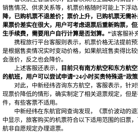
销售情况、供求关系等，机票价格随时可能上下浮动
降，已购机票不退差价；票价上升，已购机票无需补
果票价差实在很大，用户可考虑退票后重新购票，但
生手续费，需要用户自行计算是否划算。”
该客服补
携程旅行平台客服则表示，机票价格无法提前预
是根据售卖情况实时变动价格，如果航班售卖得比较
会涨价，反之也会降价。
上述客服还表示，
目前只有南方航空和东方航空
的航班，用户可以尝试申请“24小时买贵特殊退”政
对此，中新经纬咨询东方航空，客服表示，针对
现票价降低的情形，确实制定了相关退票规定，但是
件，有些客票不适用。
中新经纬在东航官网查询发现，《票价波动的退
中显示，旅客购买的机票符合以下适用范围的旧票，
航非自愿规定办理退票。