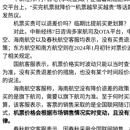
交平台上，“买完机票就降价”“机票越早买越贵”等话
发热议。
机票买贵可以退差价吗？临期比提前买更划算？
对此，中新经纬7日咨询多家航司及OTA平台，
空、海南航空以及春秋航空客服均表示，没有买贵退
策；东方航空和南方航空则在2024年1月初针对票价
了相关规定。
国航客服表示，机票价格实时波动只能以当时查
为准，没有买贵退差价的措施，也没有某个时间段价
的说法。
海南航空客服称，海南航空没有降价退差的政策
买的是旗下航司，需要以旗下航司为准。至于何时买
算，该客服表示，客票的销售采取的是全国联网随订
式，
机票价格会根据市场销售情况实时变动，且没有
律。
春秋航空客服表示，因春秋采用全国联网销售，