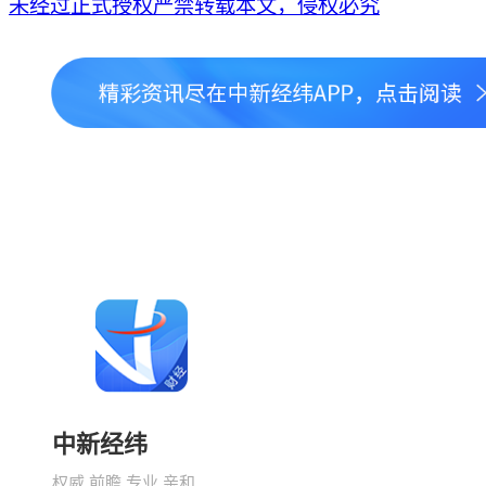
未经过正式授权严禁转载本文，侵权必究
中新经纬
权威 前瞻 专业 亲和