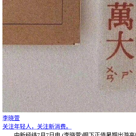
李晓萱
关注年轻人，关注新消费。
中新经纬7月7日电 (李晓萱)眼下正值暑期出游高