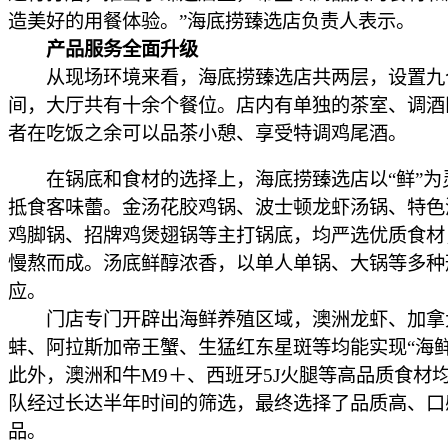
造美好的用餐体验。”海底捞臻选店负责人表示。
产品服务全面升级
从现场环境来看，海底捞臻选店共两层，设置九
间，大厅共有十余个餐位。店内有单独的茶室、调酒
者在吃饭之余可以品茶小憩、享受特调鸡尾酒。
在锅底和食材的选择上，海底捞臻选店以“鲜”为
抵食客味蕾。金汤花胶鸡锅、波士顿龙虾汤锅、特色
鸡脚锅、招牌鸡煲翅锅等主打锅底，均严选优质食材
慢熬而成。汤底鲜醇浓香，以单人单锅、大锅等多种
应。
门店专门开辟出海鲜养殖区域，澳洲龙虾、加拿
蚌、阿拉斯加帝王蟹、生猛红东星斑等均能实现“海鲜
此外，澳洲和牛M9＋、西班牙5J火腿等高品质食材
队经过长达半年时间的筛选，最终选择了品质高、口
品。