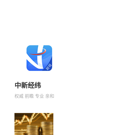
中新经纬
权威 前瞻 专业 亲和