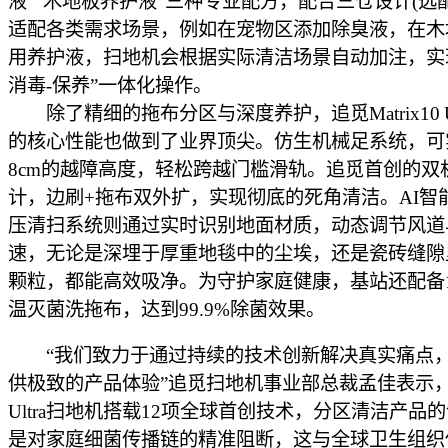
液”“木地板养护液”三种专业配方，配合三仓设计(选
适配各类需求场景，例如在宠物区添加除臭液，在木
用养护液，扫地机会根据实际清洁场景自动加注，实现
消毒-保养”一体化操作。
除了精细的拖布分区与深度养护，追觅Matrix10 Ul
的核心性能也做到了业界顶尖。仿生机械足系统，可
8cm的越障高度，轻松跨越门槛滑轨。追觅首创的双
计，边刷+拖布双外扩，实现彻底的死角清洁。AI智能
压清扫系统则通过实时识别地面材质，动态调节风道
速，无论是深埋于厚重地毯中的尘埃，还是瓷砖缝隙
颗粒，都能高效吸净。为守护家庭健康，基站还配备10
温灭菌洗拖布，达到99.9%除菌效果。
“我们致力于通过持续的技术创新解决真实痛点
供极致的产品体验”追觅扫地机事业部总裁孟佳表示，“Ma
Ultra扫地机搭载12项全球首创技术，分区清洁产品
是对家庭细菌传播链的精准阻断，这与全球卫生组织