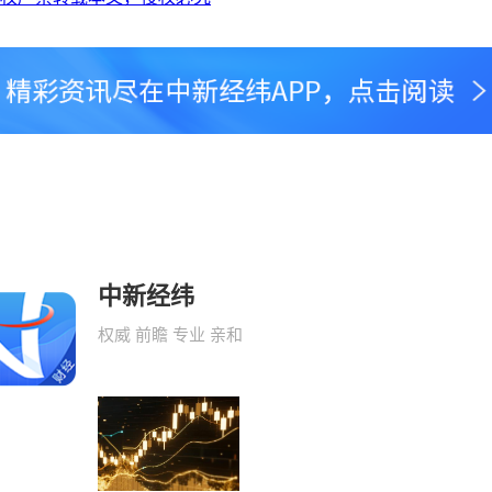
中新经纬
权威 前瞻 专业 亲和