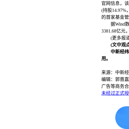
官网信息，该
(持股14.
的首家基金管
据Wind数
3381.68
(更多报道
(文中观点
中新经纬版
用。
来源：中新经
编辑：郭晋嘉
广告等商务合
未经过正式授