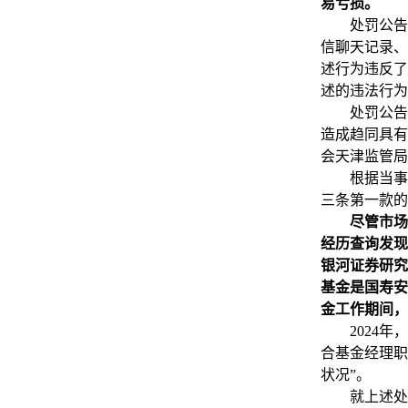
易亏损。
处罚公告称
信聊天记录、
述行为违反了
述的违法行为
处罚公告还
造成趋同具有
会天津监管局
根据当事人
三条第一款的
尽管市场
经历查询发现
银河证券研究
基金是国寿安
金工作期间，
2024年，
合基金经理职
状况”。
就上述处罚