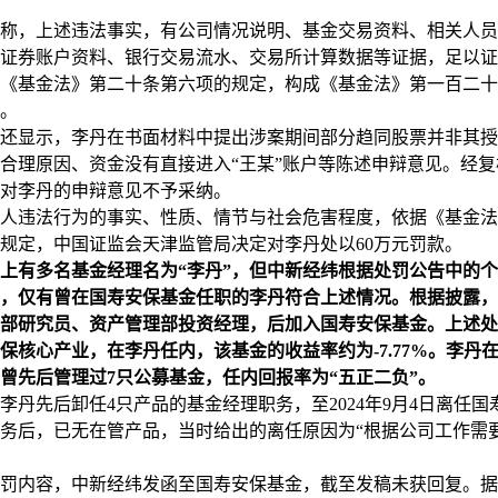
，上述违法事实，有公司情况说明、基金交易资料、相关人员
证券账户资料、银行交易流水、交易所计算数据等证据，足以证
《基金法》第二十条第六项的规定，构成《基金法》第一百二十
。
显示，李丹在书面材料中提出涉案期间部分趋同股票并非其授
合理原因、资金没有直接进入“王某”账户等陈述申辩意见。经
对李丹的申辩意见不予采纳。
违法行为的事实、性质、情节与社会危害程度，依据《基金法
规定，中国证监会天津监管局决定对李丹处以60万元罚款。
上有多名基金经理名为“李丹”，但中新经纬根据处罚公告中的
，仅有曾在国寿安保基金任职的李丹符合上述情况。根据披露，
部研究员、资产管理部投资经理，后加入国寿安保基金。上述处
保核心产业，在李丹任内，该基金的收益率约为-7.77%。李丹
曾先后管理过7只公募基金，任内回报率为“五正二负”。
李丹先后卸任4只产品的基金经理职务，至2024年9月4日离任国
务后，已无在管产品，当时给出的离任原因为“根据公司工作需
内容，中新经纬发函至国寿安保基金，截至发稿未获回复。据