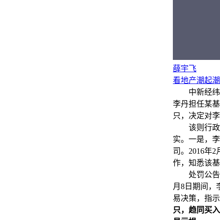
薛宇飞
看地产潮起潮
中新经纬8月
李丹担任某基
只，决定对李
该则行政处罚
实。一是，李
司。2016
作，知悉该基
处罚公告称，
月8日期间，
易决策，指示
只，趋同买入股