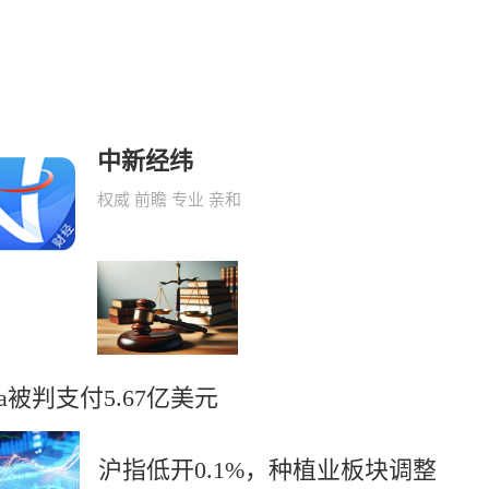
中新经纬
权威 前瞻 专业 亲和
ta被判支付5.67亿美元
沪指低开0.1%，种植业板块调整