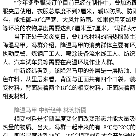
“今年冬季服装订单目前已经在制作中，叠加态
服夹层使用，衣服总厚度不到2厘米，辅以防风、防
料，能抵御-40℃严寒、大风并防雨。如果使用羽绒
等环境的衣物厚度需要达到6厘米至7厘米。”冯群表
当下正处于炎炎夏日，叠加态材料的隔热服装主
降温马甲。冯群介绍，降温马甲的消费群体主要有环
执勤民警、炼钢厂工人、喷涂设备流水线工人、纺织
人、汽车试车员等需要在高温环境作业人群。
中新经纬看到，该降温马甲的外层是一层防油、
色布料，从里层来看，背面与正面共有四个口袋，装
变材料，背面装着两个18℃的相变材料，正面装着两
相变材料。
降温马甲 中新经纬 林琬斯摄
相变材料是指随温度变化而改变形态并能大量吸
热量的物质。当天，冯群一起带来的有18℃与23℃
料，即当温度达到18℃、23℃相变材料才会开始融