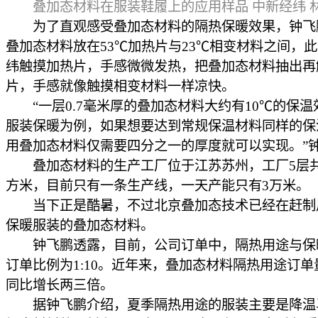
叠加态材料在服装鞋履上的应用样品 中新经纬 
为了直观感受叠加态材料的隔热保暖效果，钟飞
叠加态材料放在53℃加热片与23℃相变材料之间，
纬触摸加热片，手感微微发热，把叠加态材料抽出再
片，手感就像触摸相变材料一样凉快。
“一层0.7毫米厚的叠加态材料大约有10℃的保温
服装保暖为例，如果想要达到常规保温材料同样的保
用叠加态材料仅需要四分之一的厚度就可以实现。”
叠加态材料的生产工厂位于江苏苏州，工厂5层共1
方米，目前只有一条生产线，一天产能只有3万米。
当下正是酷暑，不过北京叠加态技术已经在赶制
保暖服装的叠加态材料。
钟飞鹏透露，目前，公司订单中，隔热用途与保
订单比例为1:10。近年来，叠加态材料隔热用途订单
同比增长两三倍。
据钟飞鹏介绍，夏季隔热用途的服装主要是降温