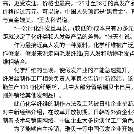
高，更受欢迎，价格也最高。“25寸至28寸的真发产
价格能过万元。可以说，中国人头顶都是‘黑黄金’，
与黄金媲美。”王太科说道。
“一公斤化纤发丝再长，(较低的)成本只有20多
距就决定了化纤类和人发类产品的差异。”张天有说
作为最接近真人发的一种原料，化学纤维被广泛
作假发，假发来源走向毛发纤维(真人发和动物毛发)
维相结合。
化学纤维的出现，使假发产业的产能急速提升。
纤发丝制作工厂相关负责人李良杰告诉中新经纬，该
能生产300吨化纤原丝，其中大部分留给瑞贝卡自用
则外销给其他发制品厂。
此前化学纤维的制作方法及工艺被日韩企业垄断
对中新经纬介绍，在改革开放初期，日韩等外资企业
制着技术与销售网络，中国企业大多扮演代工厂角色
为了能够自主控销，瑞贝卡等中国假发企业开始