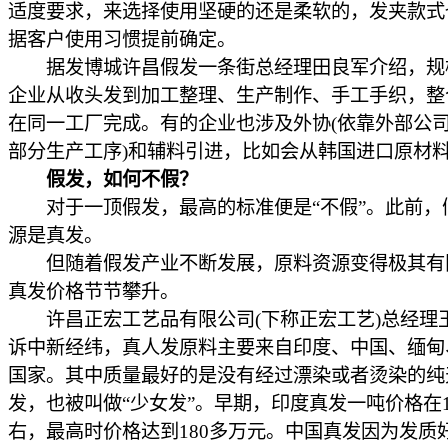
适度要求，来选择使用坚硬的还是柔软的，发夹款式
据客户使用习惯提前确定。
据发博城许昌假发一条街总经理田良军介绍，规
企业从收头发到加工整理、生产制作、手工手织，整
在同一工厂完成。有的企业也涉及外协(依靠外部公
部分生产工序)和辅料引进，比如会从韩国进口原材
假发，如何不假？
对于一顶假发，最高的标准便是“不假”。此前，
源是真发。
但随着假发产业不断发展，原料资源变得极其有
真发价格节节攀升。
许昌正宏工艺品有限公司(下称正宏工艺)总经理
诉中新经纬，真人发原料主要来自印度、中国、缅甸
国家。其中质量最好的是没有经过漂染或者烫染的纯
发，也被叫做“少女发”。早期，印度真发一吨价格在1
右，最高时价格达到180多万元。中国真发因为发质