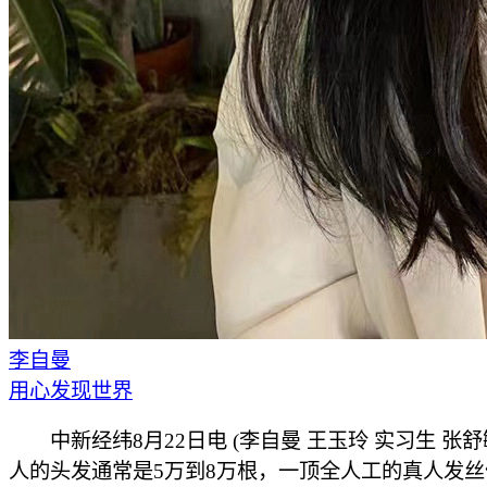
李自曼
用心发现世界
中新经纬8月22日电 (李自曼 王玉玲 实习生 张舒
人的头发通常是5万到8万根，一顶全人工的真人发