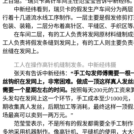
上百道。”瑞贝卡高针车间主任范莹莹告诉中新经纬
中新经纬看到，瑞贝卡的假发生产车间分为两层
行着十几道流水线工序制作。一层主要是假发修剪打
包装、装箱，二层分布着高针区、平缝区、手织区等
在车间二层，有的工人负责将发网原材料缝制成
工人负责将假发条缝到发网上，有的工人则主要负责
丝缝在发网上。
工人在操作高针机缝制发条。中新经纬摄
张天有告诉中新经纬：
“手工勾发师傅需要一根
丝钩织在发网上，非常困难。做成一顶这样真人发丝
需要一个星期左右的时间。
按照每天200元的工资来
头发勾在发网上这一个环节，手工成本至少1000元
期收集真人发丝，后期加工等消耗，最终这样一顶假
场最高可以卖到一两万元。”
范莹莹表示，不是所有的假发都需要全手工制作
多地采用机器制作。像高针机、平缝机的使用，大大