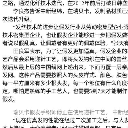
之路，通过化纤技术迭代，在2012年前后打破日韩
李良杰告诉中新经纬，在瑞贝卡，发制品材质已
次迭代升级。
“发丝技术的进步让假发行业从劳动密集型企业
技术密集型企业，也让假发企业能够进一步把假发做
者说以假乱真，让佩戴者有更好的佩戴体验。”张天
田良军表示，为了让假发更加逼真，假发企业的
艺产品会采用递针工艺，即将头发钩织在中间的蕾丝
然后从最上层的中国绢网上递出来，下面再覆一层亲
发网。这种产品需要按照人的头皮样式、颜色、肤色
每一平方厘米有多少根头发，每一个部位有什么角度
定，哪怕是熟练的手工艺人，也需要5到7天才能制
假发。
瑞贝卡假发手织师傅正在使用递针工艺。 中新
“现在仿真发的性能在经过二次加工之后，与人