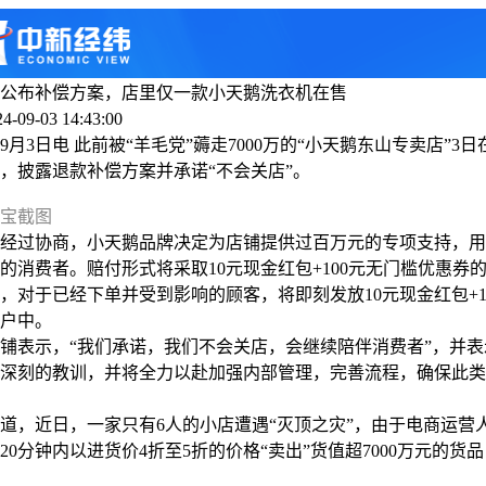
公布补偿方案，店里仅一款小天鹅洗衣机在售
-09-03 14:43:00
3日电 此前被“羊毛党”薅走7000万的“小天鹅东山专卖店”3
，披露退款补偿方案并承诺“不会关店”。
宝截图
过协商，小天鹅品牌决定为店铺提供过百万元的专项支持，用
的消费者。赔付形式将采取10元现金红包+100元无门槛优惠券
于已经下单并受到影响的顾客，将即刻发放10元现金红包+1
户中。
表示，“我们承诺，我们不会关店，会继续陪伴消费者”，并表
深刻的教训，并将全力以赴加强内部管理，完善流程，确保此类
，近日，一家只有6人的小店遭遇“灭顶之灾”，由于电商运营
20分钟内以进货价4折至5折的价格“卖出”货值超7000万元的货