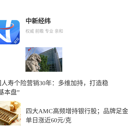
中新经纬
权威 前瞻 专业 亲和
国人寿个险营销30年：多维加持，打造稳
基本盘”
四大AMC高频增持银行股；品牌足
单日涨近60元/克