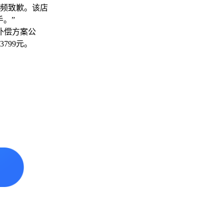
频致歉。该店
。”
补偿方案公
799元。