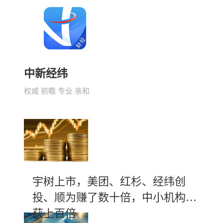
中新经纬
权威 前瞻 专业 亲和
宇树上市，美团、红杉、经纬创
投、顺为赚了数十倍，中小机构斩
获上百倍