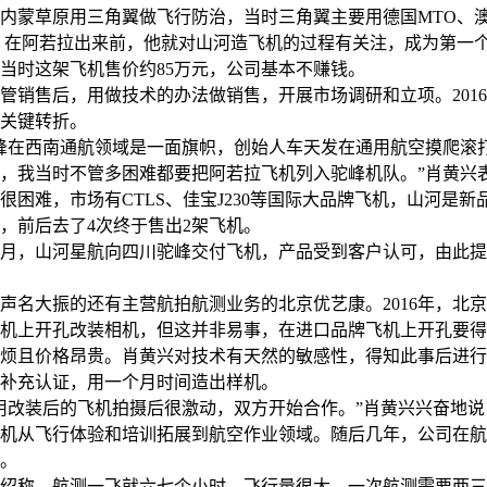
内蒙草原用三角翼做飞行防治，当时三角翼主要用德国MTO、
NE，在阿若拉出来前，他就对山河造飞机的过程有关注，成为第一
时这架飞机售价约85万元，公司基本不赚钱。
售后，用做技术的办法做销售，开展市场调研和立项。2016
关键转折。
在西南通航领域是一面旗帜，创始人车天发在通用航空摸爬滚
，我当时不管多困难都要把阿若拉飞机列入驼峰机队。”肖黄兴
很困难，市场有CTLS、佳宝J230等国际大品牌飞机，山河是新
，前后去了4次终于售出2架飞机。
1月，山河星航向四川驼峰交付飞机，产品受到客户认可，由此
大振的还有主营航拍航测业务的北京优艺康。2016年，北京
机上开孔改装相机，但这并非易事，在进口品牌飞机上开孔要得
烦且价格昂贵。肖黄兴对技术有天然的敏感性，得知此事后进行
补充认证，用一个月时间造出样机。
改装后的飞机拍摄后很激动，双方开始合作。”肖黄兴兴奋地说
机从飞行体验和培训拓展到航空作业领域。随后几年，公司在航
机。
称，航测一飞就六七个小时，飞行量很大，一次航测需要两三