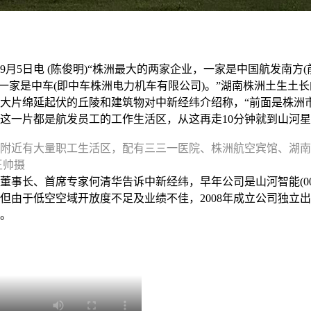
5日电 (陈俊明)“株洲最大的两家企业，一家是中国航发南方(
，另一家是中车(即中车株洲电力机车有限公司)。”湖南株洲土生土
大片绵延起伏的丘陵和建筑物对中新经纬介绍称，“前面是株洲
这一片都是航发员工的工作生活区，从这再走10分钟就到山河星
附近有大量职工生活区，配有三三一医院、株洲航空宾馆、湖南
王帅摄
长、首席专家何清华告诉中新经纬，早年公司是山河智能(00209
但由于低空空域开放度不足及业绩不佳，2008年成立公司独立出来
。