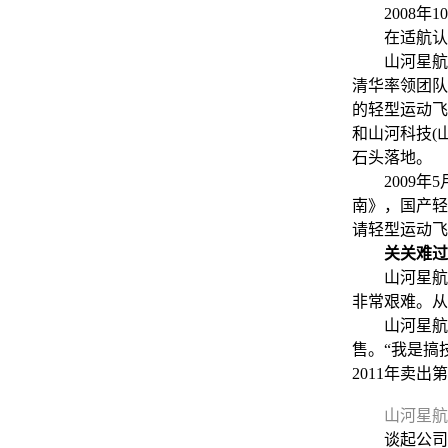
2008年1
在适航认证
山河星航方面
清华率领团队
的轻型运动飞
和山河科技(
石头落地。
2009年5
南》，国产轻
请轻型运动飞
关关难过
山河星航20
非常艰难。从
山河星航副总
售。“我是搞
2011年卖
山河星航
谈起公司客户