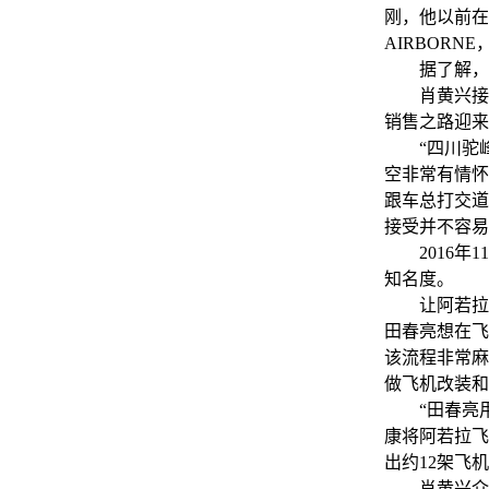
刚，他以前在
AIRBOR
据了解，当
肖黄兴接管销
销售之路迎来
“四川驼峰
空非常有情怀
跟车总打交道
接受并不容易
2016年1
知名度。
让阿若拉声名
田春亮想在飞
该流程非常麻
做飞机改装和
“田春亮用
康将阿若拉飞
出约12架飞
肖黄兴介绍