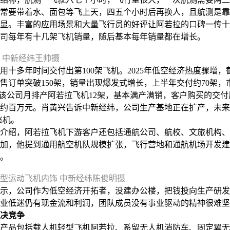
常要带着水、面包等飞上天，四五个小时后再换人，且航测是靠
显。丰富的应用场景和大量飞行员的好评让阿若拉的口碑一传十
，公司每年有十几架飞机销量，随后基本每年销量都在增长。
 中新经纬王帅摄
多年时间交付出第100架飞机。2025年低空经济热度骤增，
售订单突破150架，销量出现爆发式增长，上半年交付约70架，
，该公司月排产阿若拉飞机12架，基本满产满销，客户购买的交付周
约百万元。肖黄兴告诉中新经纬，公司生产基地正在扩产，未来
架飞机。
绍，阿若拉飞机下游客户还包括通航公司、航校、文旅机构、
加，他提到通用航空机队规模扩张，飞行营地和通航机场开发建
。
型运动飞机内饰 中新经纬陈俊明摄
，公司作为低空经济开拓者，没建办公楼，把钱投向生产研发
业低迷仍有现金流和利润，团队成员没有事业驱动的精神很难坚
决竞争
品包括载人机轻型飞机阿若拉、系留无人机消防车、固定翼无