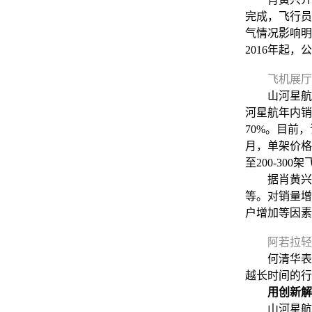
完成，飞行员
气情况影响明
2016年起
飞机展厅
山河星航用十
河星航年内销
70%。目前
月，单架价格
至200-300
据肖黄兴介
等。对销量增
户增加等因素
阿若拉轻
何清华表示
越长时间的行
用创新解
山河星航产