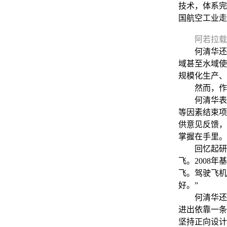
技术，体系完
国航空工业走
阿若拉载
何清华还提
域甚至水域使
规模化生产、
然而，作为
何清华表示
等因素结束项
供意见反馈，
掌握在手里。
回忆起研发
飞。2008
飞。驾驶飞机
好。”
何清华还提
进出依靠一条
坚持正向设计