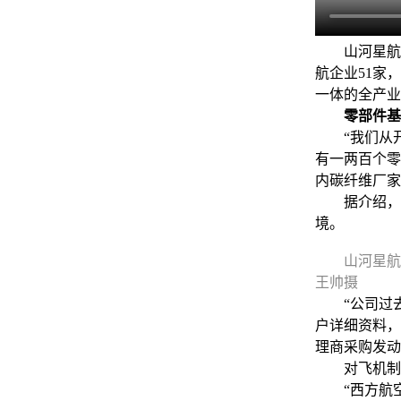
山河星航工
航企业51家
一体的全产业
零部件基
“我们从开
有一两百个零
内碳纤维厂家
据介绍，山
境。
山河星航
王帅摄
“公司过去
户详细资料，
理商采购发动
对飞机制造
“西方航空