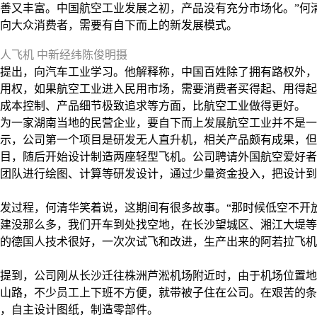
善又丰富。中国航空工业发展之初，产品没有充分市场化。”何
向大众消费者，需要有自下而上的新发展模式。
人飞机 中新经纬陈俊明摄
出，向汽车工业学习。他解释称，中国百姓除了拥有路权外，
用权，如果航空工业进入民用市场，需要消费者买得起、用得起
成本控制、产品细节极致追求等方面，比航空工业做得更好。
一家湖南当地的民营企业，要自下而上发展航空工业并不是一
，公司第一个项目是研发无人直升机，相关产品颇有成果，但
目，随后开始设计制造两座轻型飞机。公司聘请外国航空爱好者
团队进行绘图、计算等研发设计，通过少量资金投入，把设计到
过程，何清华笑着说，这期间有很多故事。“那时候低空不开
年基建没那么多，我们开车到处找空地，在长沙望城区、湘江大堤
的德国人技术很好，一次次试飞和改进，生产出来的阿若拉飞机
到，公司刚从长沙迁往株洲芦淞机场附近时，由于机场位置地
山路，不少员工上下班不方便，就带被子住在公司。在艰苦的条
，自主设计图纸，制造零部件。