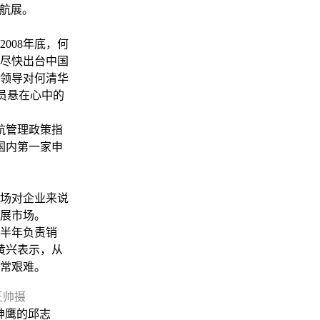
海航展。
08年底，何
尽快出台中国
领导对何清华
员悬在心中的
航管理政策指
国内第一家申
场对企业来说
展市场。
下半年负责销
黄兴表示，从
非常艰难。
王帅摄
神鹰的邱志