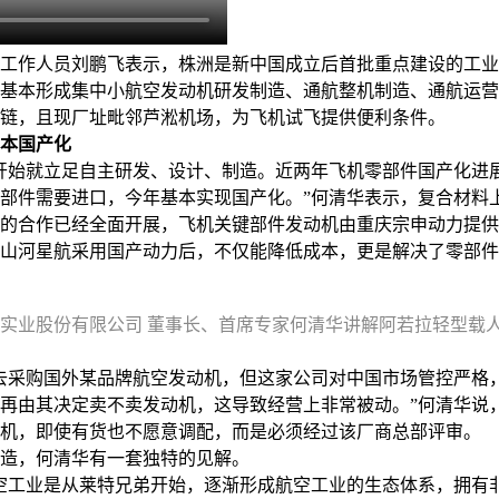
作人员刘鹏飞表示，株洲是新中国成立后首批重点建设的工业
，基本形成集中小航空发动机研发制造、通航整机制造、通航运
链，且现厂址毗邻芦淞机场，为飞机试飞提供便利条件。
本国产化
始就立足自主研发、设计、制造。近两年飞机零部件国产化进
部件需要进口，今年基本实现国产化。”何清华表示，复合材料
的合作已经全面开展，飞机关键部件发动机由重庆宗申动力提供
河星航采用国产动力后，不仅能降低成本，更是解决了零部件
实业股份有限公司 董事长、首席专家何清华讲解阿若拉轻型载人
采购国外某品牌航空发动机，但这家公司对中国市场管控严格
再由其决定卖不卖发动机，这导致经营上非常被动。”何清华说
机，即使有货也不愿意调配，而是必须经过该厂商总部评审。
，何清华有一套独特的见解。
工业是从莱特兄弟开始，逐渐形成航空工业的生态体系，拥有