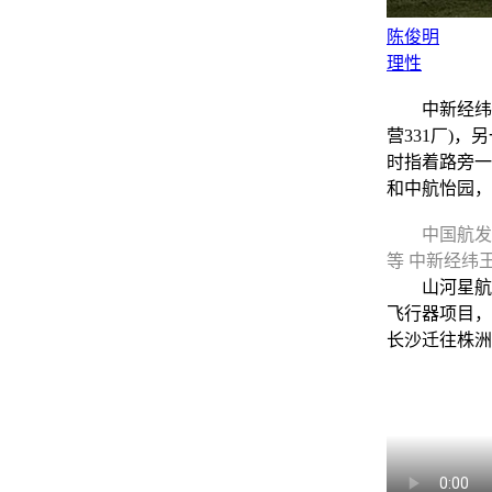
陈俊明
理性
中新经纬9月
营331厂)
时指着路旁一
和中航怡园，
中国航发
等 中新经纬
山河星航董事
飞行器项目，
长沙迁往株洲