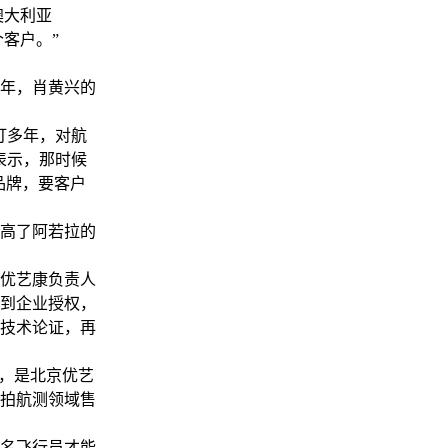
澳大利亚
个客户。”
年，肖黄兴的
打多年，对航
表示，那时候
品牌，要客户
提高了阿若拉的
优艺康负责人
到企业授权，
技术论证，再
，是北京优艺
拍航测领域售
名飞行员才能