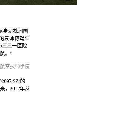
前身是株洲国
长的袁师傅驾车
市三三一医院
航。”
航空技师学院
7.SZ)的
，2012年从