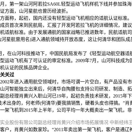
0月，第一架山河阿若拉SA60L轻型运动飞机样机下线并参加珠
方面，山河星航也曾历经波折。
称，起初，国内还没有轻型运动飞机相应的适航认证标准。20
成员首次来到民航局，汇报了开发阿若拉飞机的详细情况，建议
机适航标准。由于发展通航的国家战略已推进数年，民航适航司
山河星航曾用名)进入通航领域持开放态度，这让何清华和团队成
月，在山河科技推动下，中国民航局发布了《轻型运动航空器适
型运动飞机有了可认证的审定标准。2009年7月，山河科技成为
机认证的民族品牌企业。
关关过
02年进入通用航空领域时，市场可谓一片空白，有产品没有市
山河智能独立出来后，何清华自掏腰包支持公司研发、制造、拓
经理肖黄兴入职山河已19年，起初负责技术研发，2015年
技术出身的，何老师(何清华)要我搞销售，硬着头皮也得搞。”肖
出第一架飞机到2015年上半年，公司平均一年大概卖出一架飞机，
实业股份有限公司副总经理肖黄兴介绍市场拓展情况 中新经纬
，肖黄兴如数家珍。“2011年卖出第一架飞机，客户是通辽