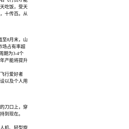
天吃饭，受天
，十传百。从
截至8月末，山
市场占有率超
期为3-4个
年产能将提升
飞行爱好者
设以及个人用
的刀口上，穿
持到现在。
人机、轻型旋