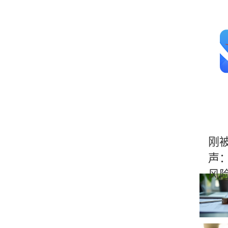
刚
声
风