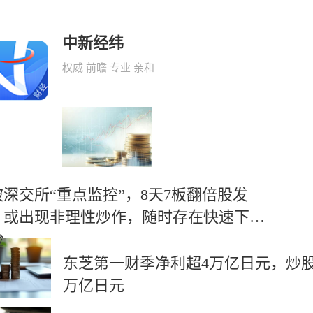
中新经纬
权威 前瞻 专业 亲和
被深交所“重点监控”，8天7板翻倍股发
：或出现非理性炒作，随时存在快速下跌
险
东芝第一财季净利超4万亿日元，炒股
万亿日元