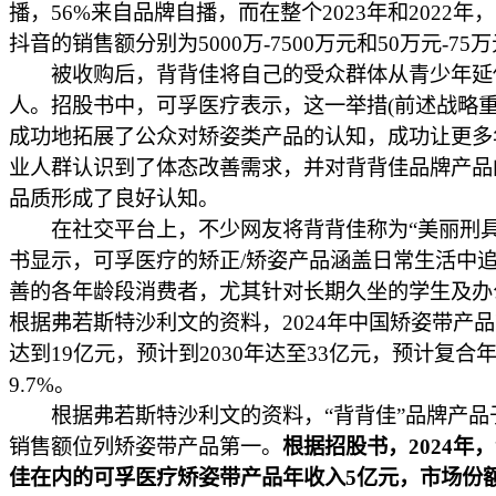
播，56%来自品牌自播，而在整个2023年和2022年
抖音的销售额分别为5000万-7500万元和50万元-75
被收购后，背背佳将自己的受众群体从青少年延
人。招股书中，可孚医疗表示，这一举措(前述战略重
成功地拓展了公众对矫姿类产品的认知，成功让更多
业人群认识到了体态改善需求，并对背背佳品牌产品
品质形成了良好认知。
在社交平台上，不少网友将背背佳称为“美丽刑具
书显示，可孚医疗的矫正/矫姿产品涵盖日常生活中
善的各年龄段消费者，尤其针对长期久坐的学生及办
根据弗若斯特沙利文的资料，2024年中国矫姿带产
达到19亿元，预计到2030年达至33亿元，预计复合
9.7%。
根据弗若斯特沙利文的资料，“背背佳”品牌产品于2
销售额位列矫姿带产品第一。
根据招股书，2024年
佳在内的可孚医疗矫姿带产品年收入5亿元，市场份