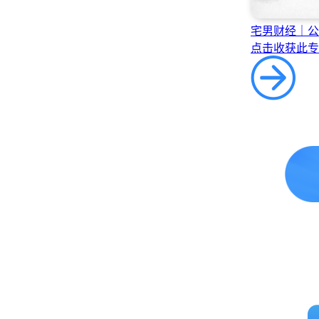
宅男财经｜公
点击收获此专