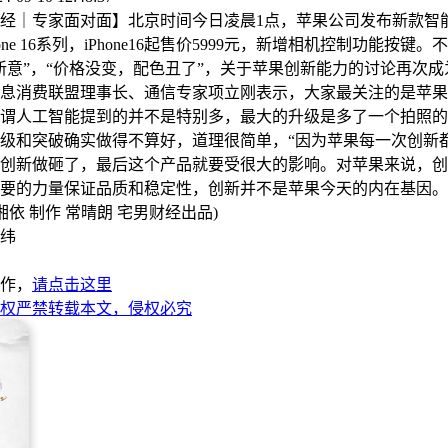
｜专家面对面】北京时间今日凌晨1点，苹果公司发布新款智
iPhone 16系列，iPhone16起售价5999元，新增相机控制功能按
新意”，“价格没变，配色丑了”，关于苹果创新能力的讨论再次成
费联盟理事长、通信专家项立刚表示，大家最关注的是苹果iPh
谓人工智能提到的并不是特别多，最大的升级是多了一个拍照的
级和突破确实做得不算好，道理很简单，“因为苹果每一次创新
创新做砸了，最后这个产品就要受很大的影响。对苹果来说，创
要的力量保证品质和稳定性，创新并不是苹果今天的内在基因。
依 制作 常晴朗 宅男财经出品)
纬
作，
请点击这里
权严禁转载本文，侵权必究