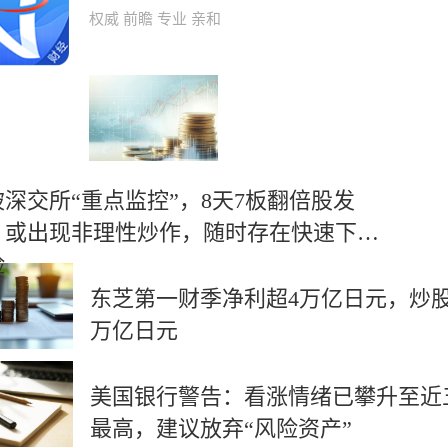
权威 前瞻 专业 亲和
被深交所“重点监控”，8天7板翻倍股发
：或出现非理性炒作，随时存在快速下跌
险
东芝第一财季净利超4万亿日元，炒股
万亿日元
美国银行警告：看涨情绪已攀升至近
最高，建议放弃“风险资产”