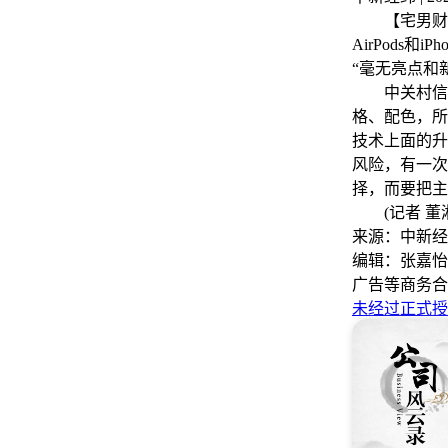
【宅男财经
AirPods和
“毫无亮点和
中关村信息消
格、配色，所
技术上面的升
风险，有一次
择，而要把主
(记者 董湘
来源：中新经
编辑：张嘉怡
广告等商务合
未经过正式授