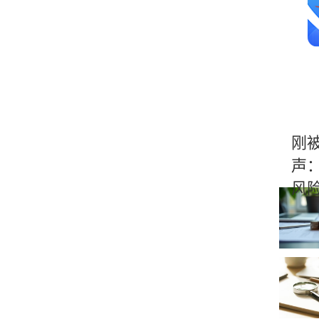
刚
声
风