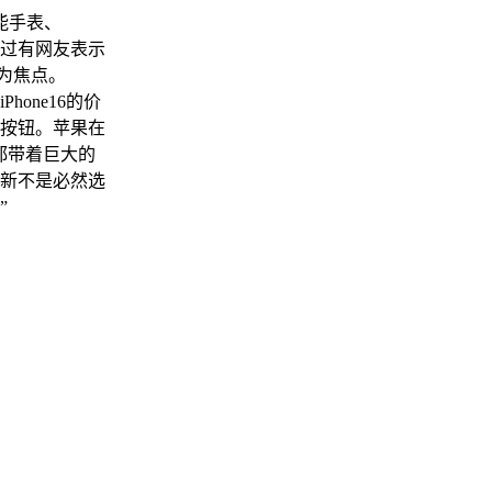
能手表、
键。不过有网友表示
为焦点。
one16的价
按钮。苹果在
都带着巨大的
新不是必然选
”