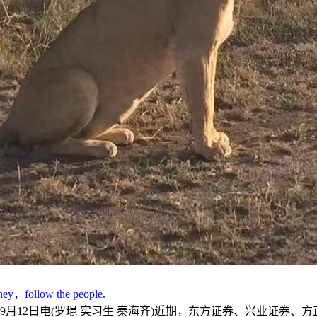
ney，follow the people.
12日电(罗琨 实习生 秦海齐)近期，东方证券、兴业证券、方