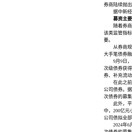
券商陆续抛出
据中新经纬
募资主要
随着券商业
该类监管指标
要。
从券商规模
大手笔债券融
9月9日，上
次级债券获得
券、补充流动
在此之前，
公司债券。据
次债券的募集
此外，平安证
中，200亿
公司债拟全部
2024年6
次债券的募集