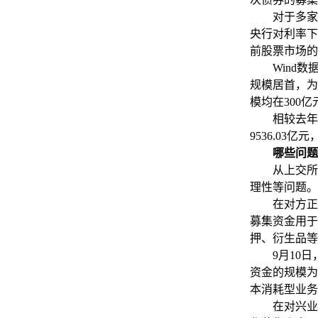
对于多家券
央行对利率下
前股票市场的
Wind数据
规模居首，为
模均在300亿
相较去年同
9536.03亿
哪些问题
从上交所审
理性等问题。
在对方正证
募集资金用于
押、衍生品等
9月10日，
资金的规模为
本消耗型业务
在对兴业证