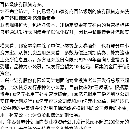
百亿级债券融资方案。
不完全统计，年内已经有16家券商百亿级别的债券融资方案获
用于还旧债和补充流动资金
务规模扩大，包括净资本、净稳定资金率等在内的监管指标将
只能通过发行长期债券予以优化提升，因此中长期债券补流额度
来看，16家券商中除了中信证券等龙头券商外，也有部分中小
资方案。从募集资金用途来看，多数为偿还到期债券、补充流动
交所信息显示，东方证券股份有限公司2024年面向专业投资
受理，品种为小公募，拟发行金额为100亿元，募集资金用于偿
资金。
兴业证券股份有限公司计划面向专业投资者公开发行总额不超过
悉，此次债券发行品种为小公募，目前状态为“已反馈”。根据
资金100亿元拟用于补充营运资金，100亿元拟用于偿还到期公
券计划发行100亿元短期公司债和200亿元小公募，目前均
元小公募债的募集资金全部用于偿还或置换到期的公司债券的本金，
用于补充公司营运资金和偿还到期债务。
月，华泰证券计划面向专业投资者公开发行总额不超过200亿元
资金拟用于偿还公司债券本金和补充流动资金。