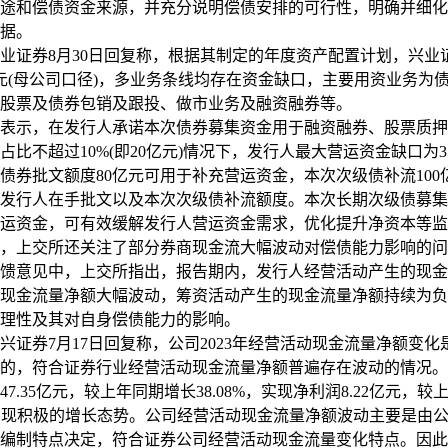
途和偿债资金来源，并充分说明偿债安排的可行性，明确并细化
据。
券8月30日回复称，根据其制定的年度资产配置计划，兴业证券
亿元(母公司口径)，多业务条线均存在资金缺口，主要用资业务为
股票及债券包销及跟投、做市业务及融资融券等。
示，在发行人承诺本次债券募集资金用于融资融券、股票质押
占比不超过10%(即20亿元)情况下，发行人最大营运资金缺口为3
债券批文额度80亿元可用于补充营运资金，本次次级债补流100
发行人在手批文以及本次次级债补流额度。本次长期次级债募集
运资金，可有效缓解发行人营运资金需求，优化提升净资本等监
上交所还关注了部分券商现金流大幅波动对偿债能力影响的问
馈意见中，上交所指出，报告期内，发行人经营活动产生的现金
现金流量净额大幅波动，筹资活动产生的现金流量净额持续为负
理性及其对自身偿债能力的影响。
券7月17日回复称，公司2023年经营活动现金流量净额变化
的，符合证券行业经营活动现金流量净额普遍存在波动的情况。2
7.35亿元，较上年同期增长38.08%，实现净利润8.22亿元，
，均呈现积极的增长态势。公司经营活动现金流量净额波动主要是由
编制特点决定，符合证券公司经营活动现金流量变化特点。因此