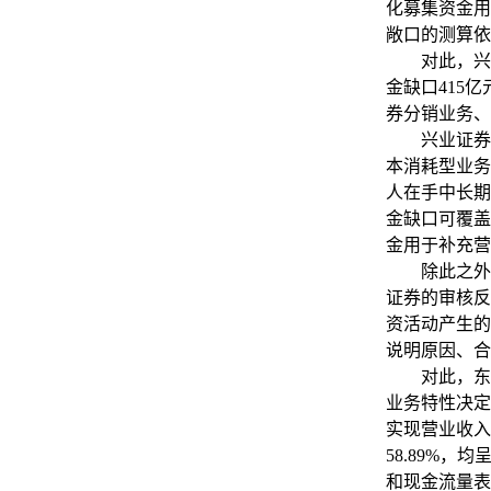
化募集资金用
敞口的测算依
对此，兴业证
金缺口415
券分销业务、
兴业证券表
本消耗型业务
人在手中长期
金缺口可覆盖
金用于补充营
除此之外，
证券的审核反
资活动产生的
说明原因、合
对此，东兴证
业务特性决定
实现营业收入4
58.89%
和现金流量表