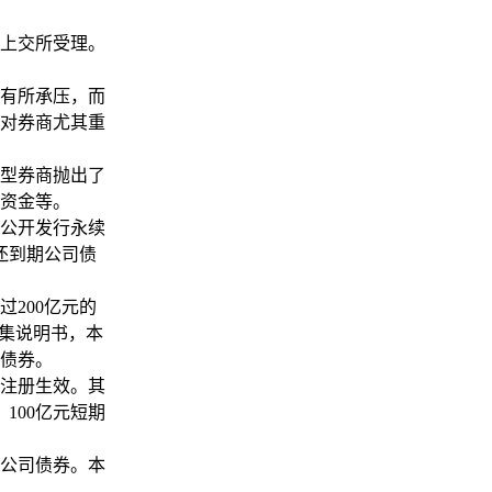
上交所受理。
有所承压，而
对券商尤其重
型券商抛出了
资金等。
者公开发行永续
还到期公司债
200亿元的
募集说明书，本
司债券。
已注册生效。其
100亿元短期
的公司债券。本