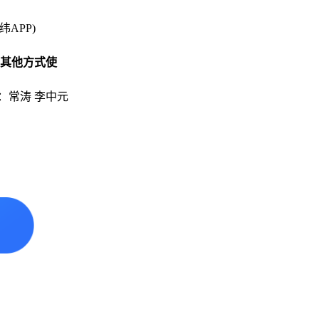
纬APP)
其他方式使
：常涛 李中元