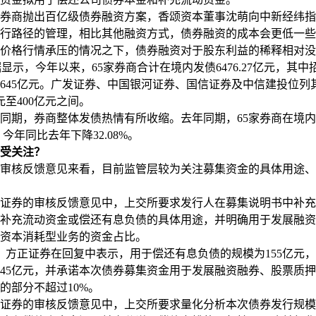
商抛出百亿级债券融资方案，香颂资本董事沈萌向中新经纬指
行路径的管理，相比其他融资方式，债券融资的成本会更低一些
价格行情承压的情况之下，债券融资对于股东利益的稀释相对没
显示，今年以来，65家券商合计在境内发债6476.27亿元，其
645亿元。广发证券、中国银河证券、国信证券及中信建投位列
元至400亿元之间。
期，券商整体发债热情有所收缩。去年同期，65家券商在境内
元，今年同比去年下降32.08%。
受关注？
核反馈意见来看，目前监管层较为关注募集资金的具体用途、
券的审核反馈意见中，上交所要求发行人在募集说明书中补充
补充流动资金或偿还有息负债的具体用途，并明确用于发展融资
资本消耗型业务的资金占比。
方正证券在回复中表示，用于偿还有息负债的规模为155亿元
45亿元，并承诺本次债券募集资金用于发展融资融券、股票质
的部分不超过10%。
券的审核反馈意见中，上交所要求量化分析本次债券发行规模