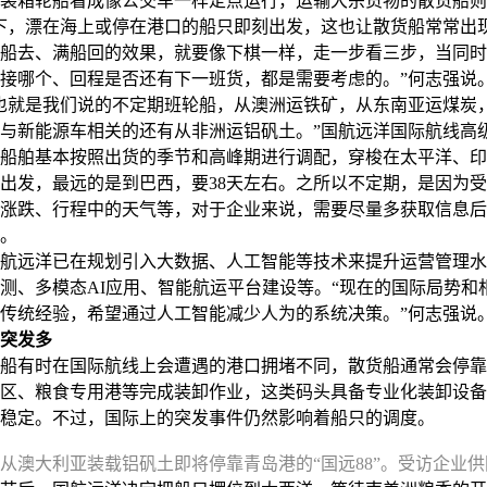
箱轮船看成像公交车一样定点运行，运输大宗货物的散货船则
下，漂在海上或停在港口的船只即刻出发，这也让散货船常常出
船去、满船回的效果，就要像下棋一样，走一步看三步，当同时
接哪个、回程是否还有下一班货，都是需要考虑的。”何志强说
就是我们说的不定期班轮船，从澳洲运铁矿，从东南亚运煤炭
与新能源车相关的还有从非洲运铝矾土。”国航远洋国际航线高
船舶基本按照出货的季节和高峰期进行调配，穿梭在太平洋、印
出发，最远的是到巴西，要38天左右。之所以不定期，是因为
涨跌、行程中的天气等，对于企业来说，需要尽量多获取信息后
。
远洋已在规划引入大数据、人工智能等技术来提升运营管理水
测、多模态AI应用、智能航运平台建设等。“现在的国际局势和
传统经验，希望通过人工智能减少人为的系统决策。”何志强说
突发多
有时在国际航线上会遭遇的港口拥堵不同，散货船通常会停靠
区、粮食专用港等完成装卸作业，这类码头具备专业化装卸设备
稳定。不过，国际上的突发事件仍然影响着船只的调度。
天从澳大利亚装载铝矾土即将停靠青岛港的“国远88”。受访企业供