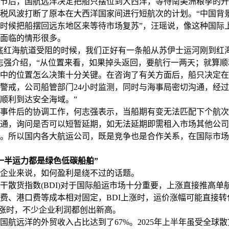
节后，国航远洋决定把船只摆位到大西洋，等待南美洲粮季的开
税风波打断了原本在大西洋国家间进行短航次的计划。“中国背
时候把船摆回远东地区来等待市场复苏”，汪瑶说，像这种国际
面临的情形很多。
底红海航道受阻的时候，我们正好有一条船从苏伊士运河刚到红
志强介绍，“从位置来看，如果掉头返回，要航行一两天；就算
中的位置怎么决策十分关键。在咨询了有关方面后，船只决定在
警戒，公司船管部门24小时监测，同时与海事局密切沟通，经过
顺利到达安全海域。”
件后的协调工作，何志强表示，当船期有变无法匹配下个航次
通，询问是否可以短暂延期，如无法延期即需租入市场其他公司
。所以国内各大航运公司，既是竞争也是合作关系，在国际市场
一半运力都是绿色低碳船舶”
业来说，如何盈利是绕不过的话题。
货指数(BDI)对于国际船运市场十分重要，上涨直接推高单
费、港口费等成本相对固定，BDI上涨时，运价涨幅可能直接转
DI暴涨时，不少企业利润都创出新高。
国航远洋的外贸收入占比达到了67%。2025年上半年虽受全球