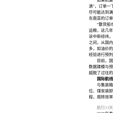
如果把集装
滴”，订单一
尽可能达到满
东南亚的订单
“散货船也
运粮，这几年
诉中新经纬，
之间，从国内
多，如油价的
经验进行预判
目前，国航
数据建模与预
超脱了过往的
国际航线
与集装箱船
位、煤炭装卸
程，周转效率
航行13