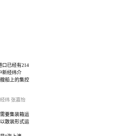
口已经有214
中新经纬介
艘船上的集控
经纬 张嘉怡
需要集装箱运
以散装形式运