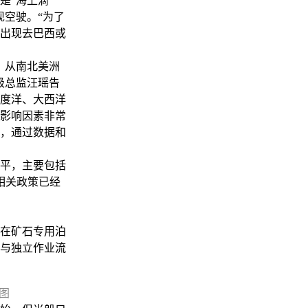
是“海上滴
现空驶。“为了
出现去巴西或
。
，从南北美洲
级总监汪瑶告
度洋、大西洋
受影响因素非常
，通过数据和
平，主要包括
相关政策已经
。
在矿石专用泊
与独立作业流
图