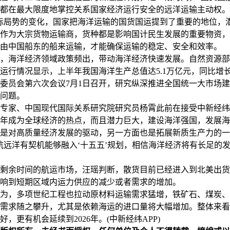
都在最大限度地掌控关系国家经济运行安全的远洋运输主动权。
局势的变化，国家把海洋运输的国货国运提到了重要的地位，潜
作为大宗货物运输商，货种都是影响国计民生发展的重要物资，
由中国船东的船来运输，才能确保运输的稳定、安全和效率。
海洋经济领域政策频出，带动海洋经济快速发展。自然资源部
运行情况显示，上半年我国海洋生产总值达5.1万亿元，同比增长5
员会第六次会议7月1日召开，研究纵深推进全国统一大市场建
问题。
家、中国现代国际关系研究院研究员杨霄此前在接受中新经纬
年成为全球经济的热点，而且潜力巨大，建设海洋强国，发展海
是对高质量经济发展的驱动，另一方面也是拓展新质生产力的一
洋有契机能够融入‘十五五’规划，相信海洋经济将有长足的发
余时间的航运市场，汪瑶判断，散货目前已经进入到北美出货
响到短期区域内运力供应的减少或者需求的增加。
，多项世纪工程也拉动原材料运输需求猛增，铁矿石、煤炭、
需求随之攀升，尤其是依赖海运的进口量将大幅增加。整体来看
，更有机会延续到2026年。(中新经纬APP)