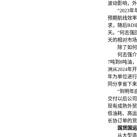
波动影响，外
“2023年
预期航线效率
求，随后BD
天。”何志强回
天的相对市场
除了如何想
何志强介绍
7吨到8吨油
洲从2024
年为单位进行
同分享省下来
“到明年底
交付以后公司
现有成熟外贸
低油耗、高运
长协订单的货
国货国运
从大型造船