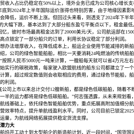
贸收入占比仍稳定在50%以上，境外业务已成为公司核心增长支
年底到2024年上半年国际运价涨得也特别厉害，由于地缘因素影
会降低，运价不断上涨。但回过头来看，则透支了2024年下半
I的大幅下跌，基本达到了大部分船东盈亏平衡点以下，租金最低
忆，彼时市场最高租金达到了20000美元/天，公司航运部在15000-
高点锁定了一部分船只的订单，利用长协议稳定了部分利润。
办法增厚收入，在降低成本上，船运企业使用节能减排的新船
，公司的绿色智能船舶，相比一天要消耗24吨燃油的传统船舶
，“按照人民币5000元一吨来计算，一艘船每天就可以省4万元左
年开始实行的碳税政策，每家驶入欧盟航线的船东公司都建立了一个
计算，超过规定数值则会收取相应的费用，通过绿色节能船，船
的利润。
公司上市以来总计交付12艘新船，都是绿色低碳船舶，随着不
一半的运力都将是绿色低碳船舶。”何志强透露，从未来规划看
航线基础上，依托绿色智能船舶优势，重点拓展高附加值细分航
营效率特点，提升单航线盈利水平。同时，公司目前已锁定2025—
运量，为航线网络拓展提供稳定货流支撑。
潜力大
坞开工动土到大型船企的新造船计划，近一段时间，“国货国运