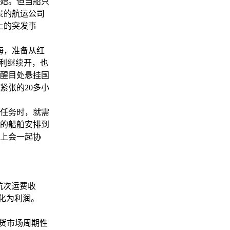
始。但当船只
景的航运公司
上的突发事
海，准备从红
顺利继续开，也
醒目处悬挂国
紧张的20多小
任务时，就需
的船舶安排到
上会一起协
航次运费收
化为利润。
散货市场周期性