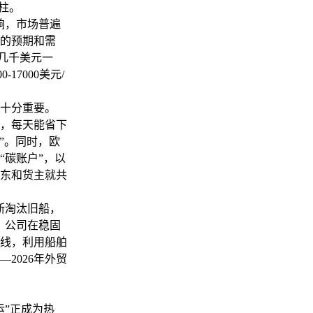
柱。
响，市场普遍
年的预期和需
几千美元一
17000美元/
十分重要。
，每天能省下
右”。同时，欧
“碳账户”，以
东和货主就共
断淘汰旧船，
，公司在稳固
线，利用船舶
2026年外贸
”正成为热