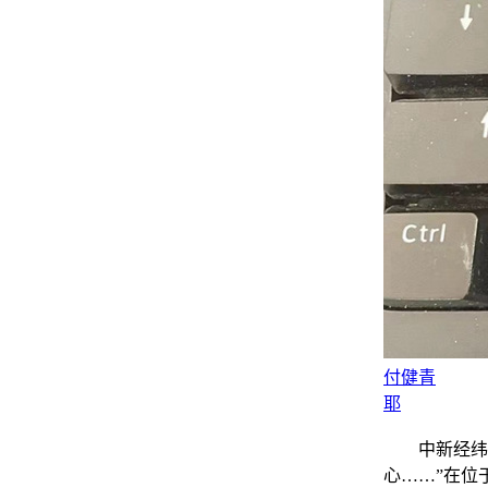
付健青
耶
中新经纬9月
心……”在位