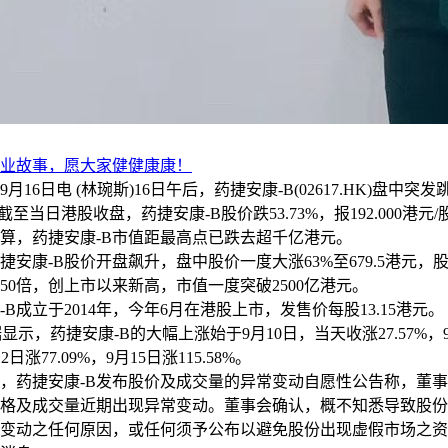
业故事，愿大家健健康康！
6日电 (林琬斯)16日午后，药捷安康-B(02617.HK)盘中突
截至当日港股收盘，药捷安康-B股价跌53.73%，报192.000港元/
算，药捷安康-B市值距最高点已跌去超千亿港元。
安康-B股价开盘飙升，盘中股价一度大涨63%至679.5港元，
50倍，创上市以来新高，市值一度突破2500亿港元。
成立于2014年，今年6月在港股上市，发售价每股13.15港元。
示，药捷安康-B的大幅上涨始于9月10日，当天收涨27.57%，
12日涨77.09%，9月15日涨115.58%。
药捷安康-B发布股价及成交量的异常变动自愿性公告称，董事
格及成交量近期出现异常变动。董事会确认，概不知悉导致股份
变动之任何原因，或任何须予公布以避免股份出现虚假市场之资