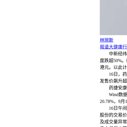
林琬斯
报道大健康行
中新经纬9月1
度跌超50%。
港元。以此计
16日，药捷
发售价飙升超
药捷安康-B
Wind数据显
20.78%，9月
16日午间，
股份的交易价
及成交量异常