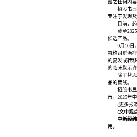
露之任何内幕
招股书显示
专注于发现及
目前，药捷
截至2025
候选产品。
9月10日，药
氟维司群治疗
的复发或转移
的临床默示许
除了替恩戈
品的管线。
招股书显示，2
币。2025年
(更多报道
(文中观
中新经纬
用。