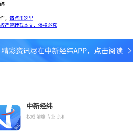
纬
作，
请点击这里
权严禁转载本文，侵权必究
中新经纬
权威 前瞻 专业 亲和