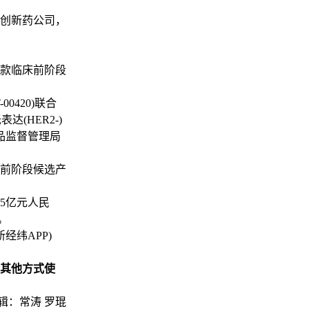
创新药公司，
多款临床前阶段
0420)联合
(HER2-)
品监督管理局
前阶段候选产
75亿元人民
。
新经纬APP)
其他方式使
辑：常涛 罗琨