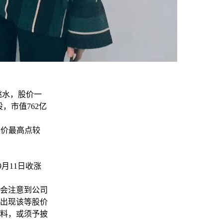
发跳水，股价一
股，市值762亿
股价最高点较
9月11日收涨
会注意到公司
出现该等股价
料，或须予披