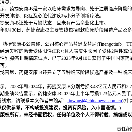
消息。
，药捷安康-B是一家以临床需求为导向、处于注册临床阶段的
开发肿瘤、炎症及心脏代谢疾病小分子创新疗法。
安康-B还处于亏损状态，且未有产品商业化上市。
年6月30日，药捷安康-B主要管线包括6款临床阶段候选产品及
捷安康-B公告称，公司核心产品替恩戈替尼(Tinengotinib，TT-0
经治失败的激素受体阳性(HR+)且人表皮生长因子受体2阴性或低表达
性乳腺癌Ⅱ期临床试验，已于2025年9月10日获得了中国国家药
可。
替尼，药捷安康-B还建立了五种临床阶段候选产品及一种临床
023年和2024年，药捷安康-B分别亏损3.43亿元人民币和2.
中期业绩公告显示，药捷安康-B2025年上半年亏损1.23亿元人民币
线索，请联系本文作者林琬斯：
linwansi@chinanews.com.cn
)(中
点仅供参考，不构成投资建议，投资有风险，入市需谨慎。)
版权所有，未经书面授权，任何单位及个人不得转载、摘编或以
责任编