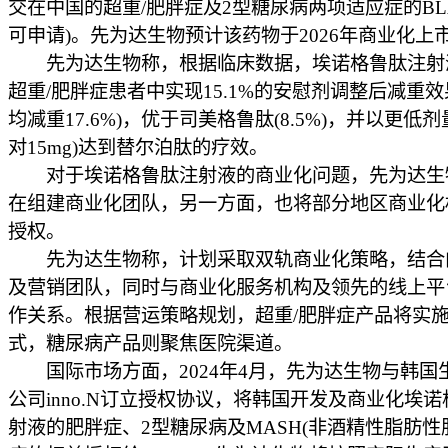
交在中国的超重/肥胖症及2型糖尿病两项适应症的BL
可申请)。先为达生物预计该药物于2026年商业化上
先为达生物称，根据临床数据，埃诺格鲁肽注射
超重/肥胖症患者中实现15.1%的安慰剂调整后减重效
均减重17.6%)，优于司美格鲁肽(8.5%)，并以更低剂量(
对15mg)达到替尔泊肽的疗效。
对于埃诺格鲁肽注射液的商业化问题，先为达生
在组建商业化团队，另一方面，也将部分地区商业化
授权。
先为达生物称，计划采取双轨商业化策略，结合
及营销团队，同时与商业化服务机构及领先的线上平
作关系。根据营运策略规划，超重/肥胖症产品将实
式，糖尿病产品则聚焦医院渠道。
国际市场方面，2024年4月，先为达生物与韩国
公司inno.N订立授权协议，将韩国开发及商业化埃
射液的肥胖症、2型糖尿病及MASH(非酒精性脂肪性