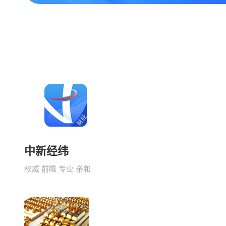
中新经纬
权威 前瞻 专业 亲和