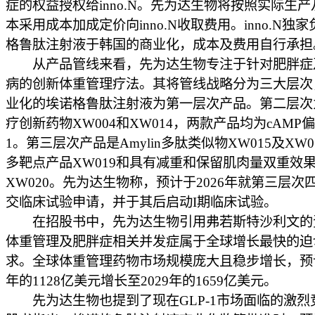
症的权益授权给inno.N。先为达生物将按照实际生
本采用成本加成定价向inno.N收取费用。inno.N独
格鲁肽注射液于韩国的商业化，成本及费用自行承担
从产品管线来看，先为达生物专注于针对肥胖症
病的创新体重管理疗法。其将管线战略分为三大层次
业化的埃诺格鲁肽注射液为第一层次产品。第二层次
疗创新药物XW004和XW014，两款产品均为cAMP偏
1。第三层次产品是Amylin多肽类似物XW015及XW
多靶点产品XW019和具有减重和保留肌肉量双重效
XW020。先为达生物称，预计于2026年就第三层次
交临床试验申请，并于其后启动I期临床试验。
在招股书中，先为达生物引用弗若斯特沙利文的
体重管理及肥胖症相关并发症属于全球增长最快的迫
求。全球体重管理药物市场规模庞大且稳步增长，预计
年的1128亿美元增长至2029年的1659亿美元。
先为达生物也提到了现在GLP-1市场面临的激烈