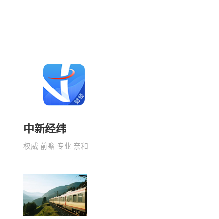
中新经纬
权威 前瞻 专业 亲和