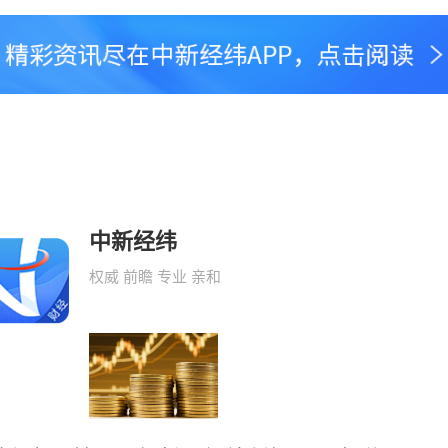
中新经纬
权威 前瞻 专业 亲和