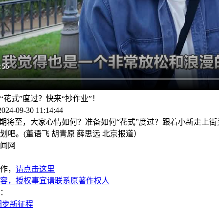
“花式”度过？快来“抄作业”！
4-09-30 11:14:44
将至，大家心情如何？准备如何“花式”度过？跟着小新走上街
划吧。(董语飞 胡青原 薛思远 北京报道）
闻网
作，
请点击这里
容，授权事宜请联系原著作权人
：
阔步新征程