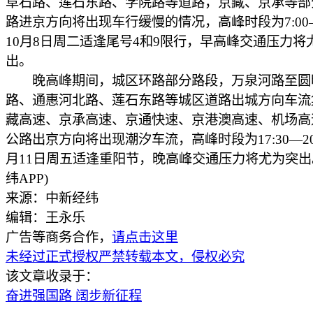
阜石路、莲石东路、学院路等道路，京藏、京承等部
路进京方向将出现车行缓慢的情况，高峰时段为7:00—
10月8日周二适逢尾号4和9限行，早高峰交通压力将
出。
晚高峰期间，城区环路部分路段，万泉河路至圆
路、通惠河北路、莲石东路等城区道路出城方向车流
藏高速、京承高速、京通快速、京港澳高速、机场高
公路出京方向将出现潮汐车流，高峰时段为17:30—20:
月11日周五适逢重阳节，晚高峰交通压力将尤为突出
纬APP)
来源：中新经纬
编辑：王永乐
广告等商务合作，
请点击这里
未经过正式授权严禁转载本文，侵权必究
该文章收录于：
奋进强国路 阔步新征程