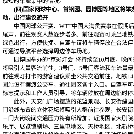
现短时车流集中的情况。
(四)国家网球中心、首钢园、园博园等地区将举
动，出行建议避开
中国网球公开赛、WTT中国大满贯赛事在假期后
尾声，前往观赛人数逐步增多。前往观赛可乘坐地铁
绿色出行，方便快捷。自驾车请将车辆停放在合法停
可通过导航平台选择周边停车场地。
园博园举办的“京彩灯会”将持续至10月底，晚间
将吸引大量客流前往，3号门、5号门客流和车流量
前往观灯打卡的游客建议乘坐公共交通前往，地铁1
园站设有摆渡公交车，通往园区各个入口。自驾车可
标志提示和工作人员引导，将车辆停放在周边临时停
此外，天安门广场摆放的花篮景观、长安街建国
门沿线布置的立体花坛将吸引人群前往参观，长安街
三门大街晚间交通压力将有所增加；近期国家大剧院
乐厅、展览馆剧场、三里屯地区、天桥地区、北新桥