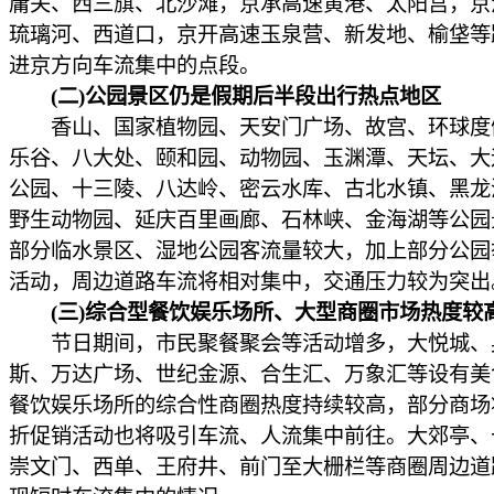
庸关、西三旗、北沙滩，京承高速黄港、太阳宫，京
琉璃河、西道口，京开高速玉泉营、新发地、榆垡等
进京方向车流集中的点段。
(二)公园景区仍是假期后半段出行热点地区
香山、国家植物园、天安门广场、故宫、环球度
乐谷、八大处、颐和园、动物园、玉渊潭、天坛、大
公园、十三陵、八达岭、密云水库、古北水镇、黑龙
野生动物园、延庆百里画廊、石林峡、金海湖等公园
部分临水景区、湿地公园客流量较大，加上部分公园
活动，周边道路车流将相对集中，交通压力较为突出
(三)综合型餐饮娱乐场所、大型商圈市场热度较
节日期间，市民聚餐聚会等活动增多，大悦城、
斯、万达广场、世纪金源、合生汇、万象汇等设有美
餐饮娱乐场所的综合性商圈热度持续较高，部分商场
折促销活动也将吸引车流、人流集中前往。大郊亭、
崇文门、西单、王府井、前门至大栅栏等商圈周边道