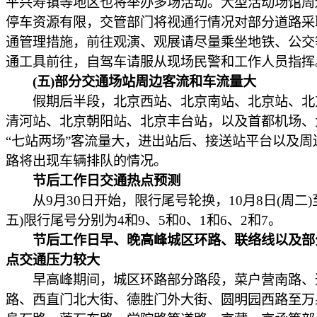
平兴寿镇等地区也将举办多场活动。大型活动场馆周
停车资源有限，交管部门将视通行情况对部分道路采
通管理措施，前往观演、观展请尽量乘坐地铁、公交
通工具前往，自驾车请服从现场民警和工作人员指挥
(五)部分交通场站周边客流和车流量大
假期后半段，北京西站、北京南站、北京站、北
清河站、北京朝阳站、北京丰台站，以及首都机场、
“七站两场”客流量大，进出站后、接送站平台以及周
路将出现车辆排队的情况。
节后工作日交通热点预测
从9月30日开始，限行尾号轮换，10月8日(周二)至
五)限行尾号分别为4和9、5和0、1和6、2和7。
节后工作日早、晚高峰城区环路、联络线以及部
点交通压力较大
早高峰期间，城区环路部分路段，菜户营南路、
路、西直门北大街、德胜门外大街、圆明园西路至万