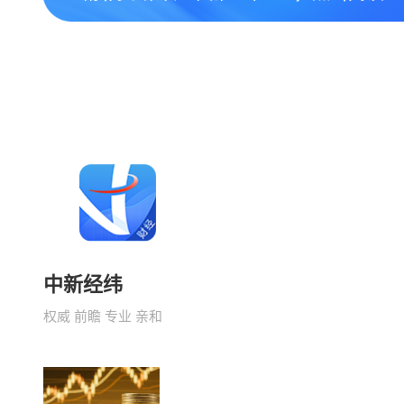
中新经纬
权威 前瞻 专业 亲和