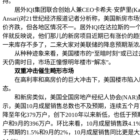
持。
居外IQI集团联合创始人兼CEO卡希夫·安萨里(Kash
Ansari)对21世纪经济报道记者分析称，美国新房市
价齐跌，但各地区情况不一。居外IQI在达拉斯的一
伴就反映说，他们那儿的新房项目近期已有涨价的趋
一来库存不多了，二来大家对美联储的降息预期渐浓
从种种迹象来看，美国楼市的“至暗时刻”或已过
天仍需时日，市场正憧憬明年楼市“解冻”。
双重冲击催生畸形市场
在高利率和高房价的巨大冲击下，美国楼市陷入
态。
和新房类似，美国全国房地产经纪人协会(NAR)
示，美国10月成屋销售总数也不及预期，连续五个
降至年化379万户，创下2010年以来新低，也低于预期
户和9月的396万户。环比来看，10月成屋销售跌4.1
于预期的1.5%和9月的2%，10月成屋销售同比更是