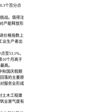
.3个百分点
挑战。值得注
能对产能释放形
进价格指数上
月工业生产者出
至53.1%，
续10个月高于
来最高。
，中秋国庆假期
气回落的主要原
对服务业形成
地对土木工程建
筑业景气度有