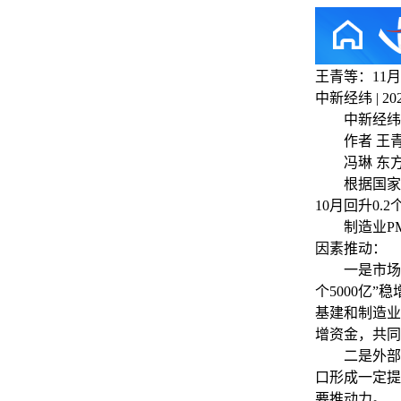
王青等：11
中新经纬 | 2025
中新经纬12
作者 王青
冯琳 东方
根据国家统计
10月回升0.
制造业PM
因素推动：
一是市场需求
个5000亿
基建和制造业
增资金，共同
二是外部环
口形成一定提
要推动力。