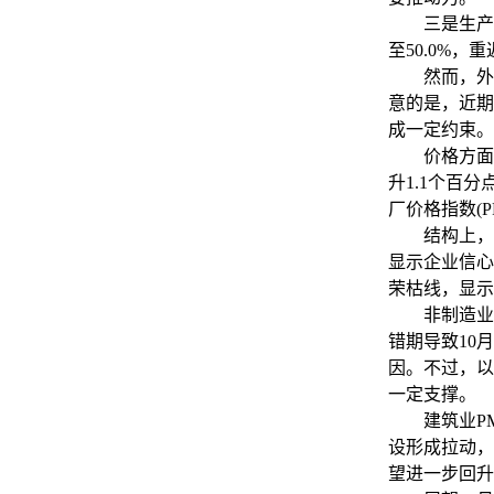
三是生产端有
至50.0%
然而，外需
意的是，近期
成一定约束。
价格方面，“
升1.1个百分
厂价格指数(P
结构上，11
显示企业信心
荣枯线，显示
非制造业方面
错期导致10
因。不过，以
一定支撑。
建筑业PMI
设形成拉动，
望进一步回升