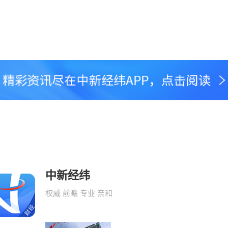
中新经纬
权威 前瞻 专业 亲和