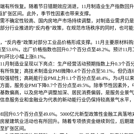
所恢复。随着节日错期效应消退，11月制造业生产指数回升0
，重返扩张区间。此外，季节性因素也带来支撑。
不确定性较高、国内房地产市场持续调整，对制造业需求仍是
部分行业推进的“反内卷”政策，在规范市场秩序的同时，也可
反内卷”政策对部分工业品价格形成支撑。11月主要原材料购
点至53.6%，出厂价格指数也回升0.7个百分点至48.2%。预计11
PI)环比小幅上涨0.1%。
月制造业呈现以下亮点：生产经营活动预期指数上升0.3个百分点
有所恢复；高技术制造业PMI微降0.4个百分点至50.1%，但仍连
较强韧性；高耗能行业PMI上升1.1个百分点至48.4%，为4月以
，服务业PMI下降0.7个百分点至49.5%。除季节性因素外
月基数偏高，以及房地产调整加深、居民消费偏弱，是服务业景
信息服务业和金融业为代表的新动能行业仍保持较高景气水平，
回升0.5个百分点至49.6%。5000亿元新型政策性金融工具落
房屋建筑业活动也有所回升。随着专项债资金继续到位，后期建
至扩张区间。