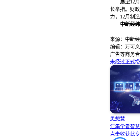
展望12月，
长举措。财政
力，12月制
中新经纬
来源：中新经
编辑：万可义
广告等商务合
未经过正式授
思想慧
汇集学者智慧
点击收获此专