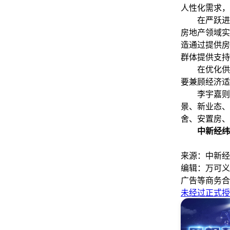
人性化需求，
在严跃进看来
房地产领域实
造通过提供房
群体提供支持
在优化供给
要兼顾经济适
李宇嘉则认
景、新业态、
舍、安置房、
中新经纬
来源：中新经
编辑：万可义
广告等商务合
未经过正式授