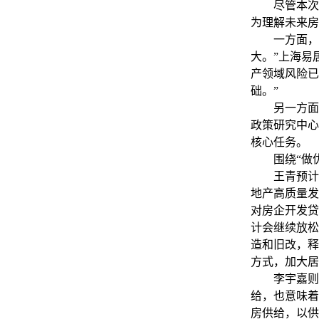
尽管本次会
为理解未来房
一方面，会
大。”上海易
产领域风险已
础。”
另一方面，
政策研究中心
核心任务。
围绕“做优
王青预计，2
地产高质量发
对房企开发贷
计会继续放松
造和旧改，释
方式，加大居
李宇嘉则认
给，也意味着
房供给，以供