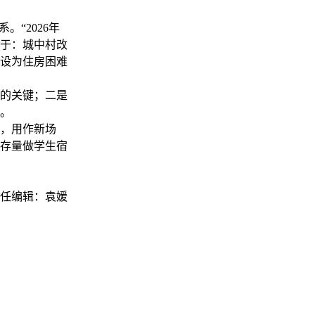
“2026年
于：城中村改
设为住房困难
的关键；二是
。
，用作新场
存量做学生宿
任编辑：袁媛