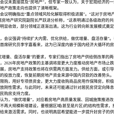
议未直接提及“房地产”，但专家一致认为，关于宏观经济的一
地产政策走向也提供了清晰框架。
议明确指出“重点领域风险化解取得积极进展”。“这对于房地
居房地产研究院副院长严跃进分析称，“这表明通过各级政府的
明显收敛，部分领域正逐渐出清。这为行业转向新发展模式奠定
会议强调“持续扩大内需、优化供给，做优增量、盘活存量”。
首席研究员李宇嘉看来，这为已深度内嵌于国内经济大循环的房
增量、盘活存量”的要求，专家们指出了房地产供给侧改革的两
026年房地产政策的主基调将是更大力度推动房地产市场止跌
展，房地产支持政策也将在供需两方面发力。供给方面，或引导
的投放力度，恢复前期房地产资金来源中国内贷款的改善势头。
限购，用好专项债资金，更大力度收购商品房用作保障房，积极
放刚性需求。与此同时，未来还可能通过针对居民房贷定向降息
民购房支持力度。
为，“做优增量”，对应着房地产高质量发展、因城施策推进改
不再大规模新增建设，要根据区域(甚至是片区)的结构性需求，
给来激活需求。同时，也说明高层希望能进一步提升好房子的供