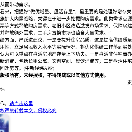
从而带动需求。
，把握好“做优增量、盘活存量”，最重要的是处理好增存关系。
施扩大内需战略，关键在于进一步挖掘购房需求。此类需求点源
票等方式释放购房需求、老旧小区改造激发市场需求、保障房建
并释放额外需求，二手房置换市场也蕴含大量需求。”
方面，严跃进建议，一是要提升住房品质，这是提高供给质量
用性，立足居民收入水平等实际情况，将优化供给工作落到实处
为可以重点在盘活房地产存量上下功夫。一是盘活非住宅商办
新消费，包括长租公寓、文创空间、餐饮消费等；二是盘活住宅
回迁房等。(中新经纬APP)
版权所有，未经授权，不得转载或以其他方式使用。
责
纬
作，
请点击这里
权严禁转载本文，侵权必究