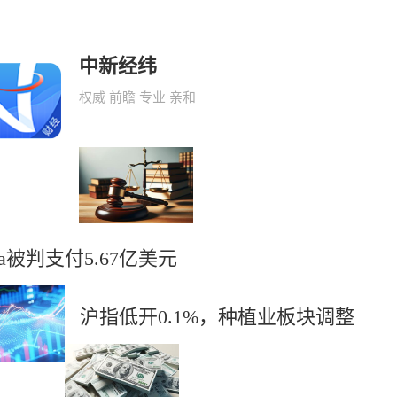
中新经纬
权威 前瞻 专业 亲和
ta被判支付5.67亿美元
沪指低开0.1%，种植业板块调整