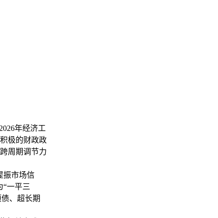
026年经济工
积极的财政政
跨周期调节力
提振市场信
为“一平三
项债、超长期