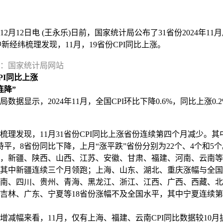
月12日电 (王永乐)日前，国家统计局公布了31省份2024年11
。中新经纬梳理发现，11月，19省份CPI同比上涨。
：国家统计局网站
PI同比上涨
连降”
据显示，2024年11月，全国CPI环比下降0.6%，同比上涨0.
发现，11月31省份CPI同比上涨省份连续第四个月减少。其中
持平，8省份同比下降，上月“涨平跌”省份分别为22个、4个和5个
新疆、陕西、山西、江苏、安徽、甘肃、福建、河南、云南等
其中新疆连续三个月领跑；上海、山东、湖北、重庆涨幅与全国
南、四川、贵州、青海、黑龙江、浙江、江西、广西、西藏、北
吉林、广东、宁夏等18省份涨幅不及全国水平，其中宁夏连续
幅来看，11月，仅有上海、福建、云南CPI同比数据较10月扩