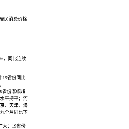
月居民消费价格
2%，同比连续
19省份同比
。
9省份涨幅超
水平持平；河
京、天津、海
第九个月同比下
大；19省份