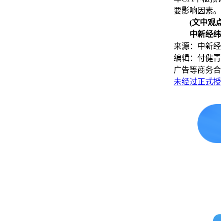
要影响因素。(
(文中观
中新经纬
来源：中新经
编辑：付健青
广告等商务合
未经过正式授