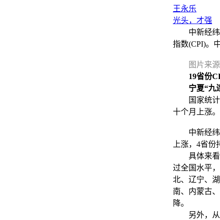
王永乐
光头，才强
中新经纬12
指数(CPI)
图片来源
19省份C
宁夏“九
国家统计局数
十个月上涨。
中新经纬梳理
上涨，4省份
具体来看，
过全国水平，
北、辽宁、湖
南、内蒙古、
降。
另外，从增减