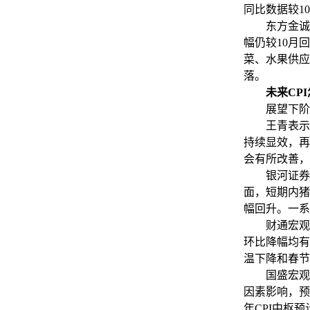
同比数据较1
东方金诚首席
幅仍较10月
菜、水果供应
落。
未来CP
展望下阶段
王青表示，
持续显效，再
会有所改善，
银河证券宏
面，短期内猪
幅回升。一系
财通宏观陈
环比降幅均有
温下降和春节
国盛宏观熊园
因素影响，预
年CPI中枢