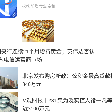
权威 前瞻 专业 亲和
国央行连续21个月增持黄金；英伟达否认
进入电信运营商市场”
北京发布购房新政：公积金最高贷款
340万元
V观财报｜*ST泉为及实控人褚一凡
近3100万元