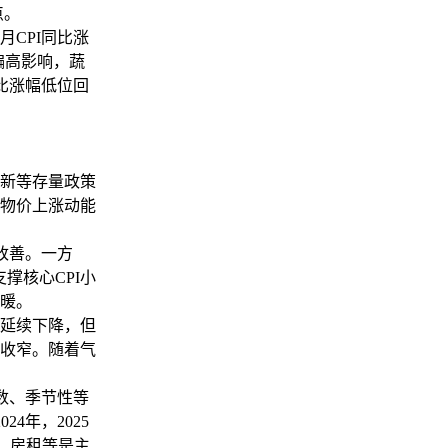
点。
CPI同比涨
温偏高影响，蔬
比涨幅低位回
新等存量政策
月物价上涨动能
改善。一方
撑核心CPI小
暖。
延续下降，但
收窄。随着气
数、季节性等
4年，2025
肉、房租等是主