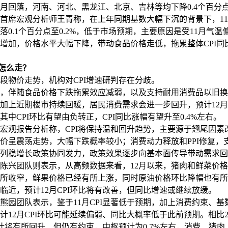
0月回落，河南、河北、黑龙江、北京、吉林等均下降0.4个百分
宏观分析师王青称，在上年同期基数大幅下沉的背景下，11月
回落0.1个百分点至0.2%，低于市场预期，主要原因是受11月气
增加，价格水平大幅下降，带动食品价格走低，拖累整体CPI同
I怎么走？
物价走势，机构对CPI增速研判存在分歧。
伴随食品价格下跌拖累效应减弱，以及支持耐用消费品以旧换
加上近期楼市持续回暖，居民消费需求会进一步回升，预计12
其中CPI环比有望由负转正，CPI同比涨幅有望升至0.4%左右。
观报告分析称，CPI将保持温和回升趋势，主要源于翘尾因素
价呈震荡走势，大幅下跌概率较小；消费动力释放和PPI修复，支
列稳增长政策协同发力，政策效果逐步向基本面传导带动需求回
兴团队则表示，从高频数据来看，12月以来，猪肉和鲜菜价格
所收窄，鲜果价格已经有所上涨，同时原油价格环比降幅也有所
临近，预计12月CPI环比将有改善，但同比增速或继续放缓。
团队表示，鉴于11月CPI显著低于预期，加上消费约束、基
计12月CPI环比可能延续偏弱、同比大概率低于此前预期。相比202
预计将有所回升、但仍有约束，中枢预计为0.7%左右，消费、猪