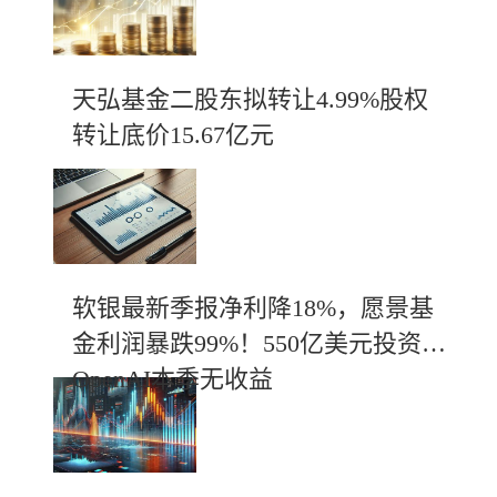
天弘基金二股东拟转让4.99%股权
转让底价15.67亿元
软银最新季报净利降18%，愿景基
金利润暴跌99%！550亿美元投资
OpenAI本季无收益