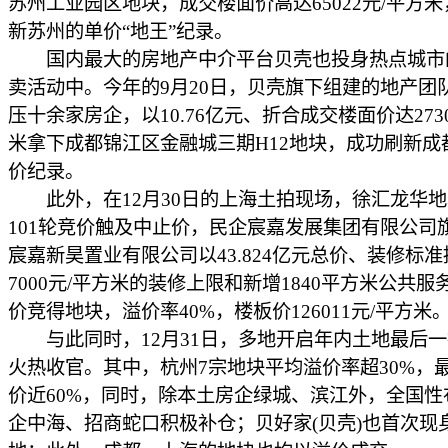
苏州工业园区地块，成交楼面价高达65022元/平方
新苏州的单价“地王”纪录。
国内最大的房地产中介平台贝壳也投身热点城市
卖活动中。今年的9月20日，贝壳旗下组建的地产团
压十余家房企，以10.76亿元、折合成交楼面价达2730
米拿下成都锦江区金融城三期H12地块，成功刷新成
价纪录。
此外，在12月30日的上海土拍现场，徐汇龙华地
101轮竞价触及中止价，民企宸嘉发展集团有限公司
宸嘉新昊置业有限公司以43.824亿元总价、装修标
7000元/平方米的装修上限和新增1840平方米公共
价竞得地块，溢价率40%，楼板价126011元/平方米
与此同时，12月31日，多地开启年内土地最后一
火热收官。其中，杭州7宗地块平均溢价率超30%，
价近60%，同时，除本土房企绿城、滨江外，全国性
企中海、招商蛇口积极补仓；贝好家(贝壳)也首次现