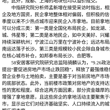
地；此外，成都、上海的地块也均以溢价成交。
中指研究院分析师孟新增在接受采访时指出，相
企及地方国资，民企拿地整体相对偏弱，但积极的信
季度以来不少热点城市迎来民企入市拿地。目前拿地
可以分成三类：第一类是全国化布局民企，如龙湖、
城、伟星等；第二类是本地民企，如中天美好、兴耀
持续深耕杭州；宁波江山万里在宁波补仓；远达布局
南运达落子长沙。第三类是规模较小民企除自身城市
在核心城市补仓，如邦泰布局长沙、合肥等。
58安居客研究院研究总监陆骑麟认为，“9.26政治
提出“要促进房地产市场止跌回稳”，释放了最强维稳
营企业参与土地拍卖，主要是基于对当前房地产市场
的底部状态。此外，当前楼市政策对房地产的支持达
性的宽松程度。综合这两方面因素，部分资金雄厚的
增强了拿地意愿，且这些房企的拿地活动主要聚焦于
市，显示出它们对经济基础坚实、人口持续流入的城