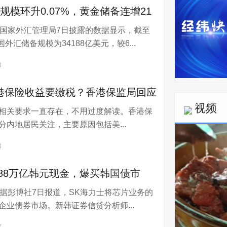
规模环升0.07%，黄金储备连增21
电国家外汇管理局7日披露的数据显示，截至
国外汇储备规模为34188亿美元，较6...
8
港保险收益要缴税？香港保监局回应
视频
相关要求一直存在，不用过度解读。香港保
分内地居民关注，主要原因包括美...
3
88万亿韩元现金，爆买韩国债市
电据彭博社7日报道，SK海力士将芯片业务的
企业债券市场。新韩证券信贷分析师...