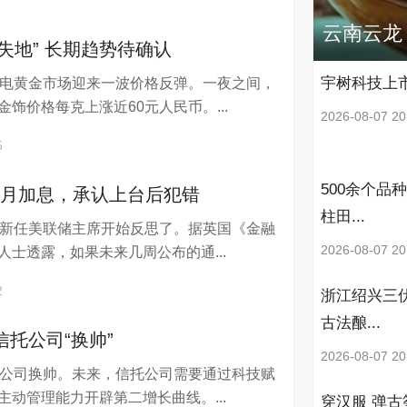
7
云南云龙
失地” 长期趋势待确认
宇树科技上
日电黄金市场迎来一波价格反弹。一夜之间，
饰价格每克上涨近60元人民币。...
2026-08-07 20
5
500余个品
9月加息，承认上台后犯错
柱田...
电新任美联储主席开始反思了。据英国《金融
2026-08-07 20
人士透露，如果未来几周公布的通...
2
浙江绍兴三
古法酿...
信托公司“换帅”
2026-08-07 20
托公司换帅。未来，信托公司需要通过科技赋
主动管理能力开辟第二增长曲线。...
穿汉服 弹古