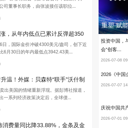
公司董事长职务，由张波接任该职位...
4
重塑·赋
涨，从年内低点已累计反弹超350
投资中国，
6日，国际金价冲破4300美元/盎司，创下近
会“创客...
月30日的年内最低点3942.43美...
2026-07-08 09
9
2026《中
绪升温！外媒：贝森特“联手”沃什制
2026-07-07 14
电卖出美国的情绪重新浮现。据彭博社报道，
出一系列经济政策决定后，全球债...
庆祝中国共产
9
2026-07-01 09
消费量同比降33.88%，金条及金