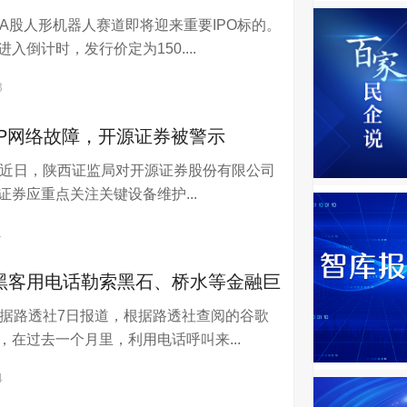
电A股人形机器人赛道即将迎来重要IPO标的。
入倒计时，发行价定为150....
3
PP网络故障，开源证券被警示
电近日，陕西证监局对开源证券股份有限公司
券应重点关注关键设备维护...
1
黑客用电话勒索黑石、桥水等金融巨
电据路透社7日报道，根据路透社查阅的谷歌
付赎金
，在过去一个月里，利用电话呼叫来...
4