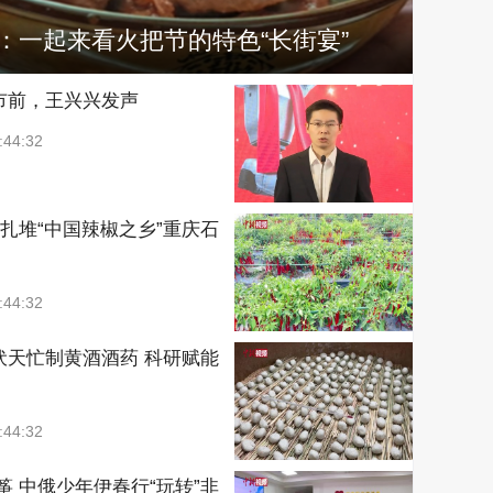
：一起来看火把节的特色“长街宴”
市前，王兴兴发声
:44:32
种扎堆“中国辣椒之乡”重庆石
:44:32
伏天忙制黄酒酒药 科研赋能
:44:32
筝 中俄少年伊春行“玩转”非