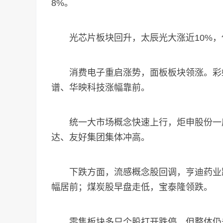
8%。
光芯片板块回升，太辰光大涨近10%，
消费电子重启涨势，面板板块领涨。彩虹
谱、华映科技涨幅靠前。
统一大市场概念快速上行，炬申股份一度
达、友好集团集体冲高。
下跌方面，流感概念股回调，亨迪药业跌
幅居前；煤炭股早盘走低，宝泰隆领跌。
零售板块多只个股打开跌停，但整体仍未