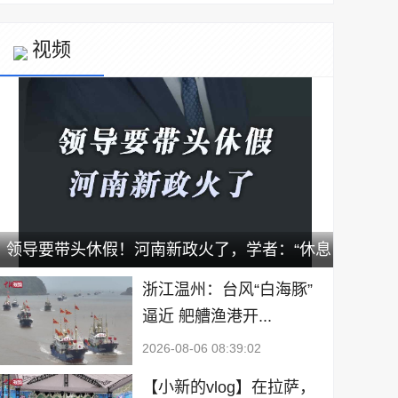
视频
领导要带头休假！河南新政火了，学者：“休息
不等于躺平”｜宅男财经
浙江温州：台风“白海豚”
逼近 舥艚渔港开...
2026-08-06 08:39:02
【小新的vlog】在拉萨，