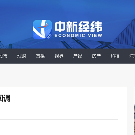
股市
理财
直播
视界
产经
房产
科技
汽
回调