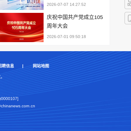
2026-07-07 14:27:52
快
庆祝中国共产党成立105
周年大会
客
2026-07-01 09:50:18
招聘信息
|
网站地图
权。
000107]
nanews.com.cn