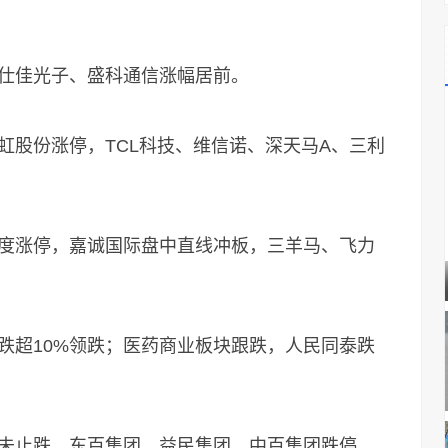
仕佳光子、盛科通信涨幅居前。
股份涨停，TCL科技、维信诺、深天马A、三利
涨停，嘉诚国际盘中直线冲板，三羊马、飞力
超10%领跌；医药商业板块跟跌，人民同泰跌
止跌，东百集团、益民集团、中百集团跌停，