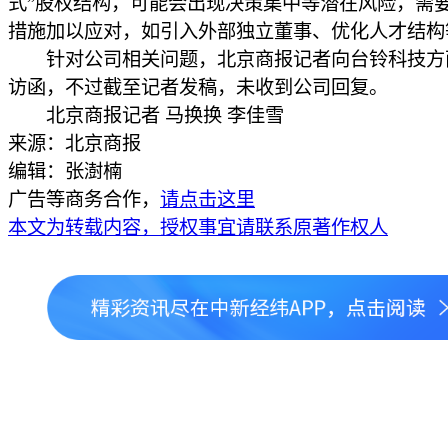
式”股权结构，可能会出现决策集中等潜在风险，需
措施加以应对，如引入外部独立董事、优化人才结构
针对公司相关问题，北京商报记者向台铃科技方
访函，不过截至记者发稿，未收到公司回复。
北京商报记者 马换换 李佳雪
来源：北京商报
编辑：张澍楠
广告等商务合作，
请点击这里
本文为转载内容，授权事宜请联系原著作权人