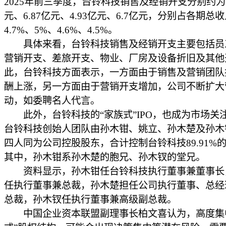
2025年前三季度，台铃科技销售及经销开支分别约为5
元、6.87亿元、4.93亿元、6.7亿元，分别占各期总
4.7%、5%、4.6%、4.5%。
具体来看，台铃科技销售及经销开支主要包括员
营销开支、差旅开支、物业、厂房及设备折旧及其他
此，台铃科技方面表示，一方面由于销售及营销团队
酬上涨，另一方面由于营销开支增加，公司不断扩大
动，如委聘名人代言。
此外，台铃科技的“家族式”IPO，也成为市场关
台铃科技创始人团队由孙木钳、姚立、孙木楚及孙木
四人同为公司控股股东，合计控制台铃科技89.91%
其中，孙木钳系孙木楚的胞兄、孙木钗的堂兄。
资料显示，孙木钳任台铃科技执行董事兼董事长
任执行董事兼总裁，孙木楚担任公司执行董事、总经
总裁，孙木钗任执行董事兼高级副总裁。
中国企业资本联盟副理事长柏文喜认为，高度集