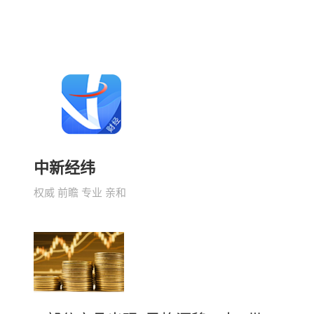
中新经纬
权威 前瞻 专业 亲和