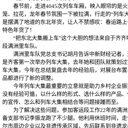
春节前，走进4045次列车车厢，映入眼帘的是火
笼、拉花，龙年春节氛围一下被拉满，行走的“列车大
是摆满了地道的东北年货，让人不禁感叹：春运路上
特色年货了！
“把东北大集搬上车”这个大胆的想法来自于齐齐
段满洲里车队。
满洲里车队党总支书记胡月告诉中新财经记者，
是齐客第一次举办列车大集，去年她和团队就策划过
车大集，今年在总结复盘去年的经验后，对展台布置
品都进行了新的调整。
今年列车大集最重要的立意就是助力乡村企业振
没有经验可循，以什么样的形式、选什么样的产品、
的宣传、怎么和列车大集相结合等问题接踵而至。
为了解决这些问题，参加客运段工作22年的满洲
备支部书记李振龙跑了不少腿。他利用休班时间，走
尔市周边企业以及非遗传承区域，先后联系到非遗龙