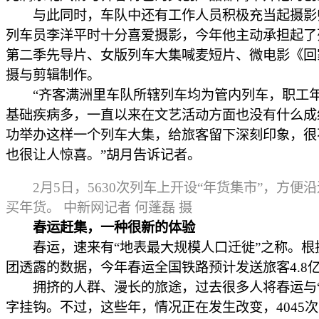
与此同时，车队中还有工作人员积极充当起摄影
列车员李洋平时十分喜爱摄影，今年他主动承担起了
第二季先导片、女版列车大集喊麦短片、微电影《回
摄与剪辑制作。
“齐客满洲里车队所辖列车均为管内列车，职工
基础疾病多，一直以来在文艺活动方面也没有什么成
功举办这样一个列车大集，给旅客留下深刻印象，很
也很让人惊喜。”胡月告诉记者。
2月5日，5630次列车上开设“年货集市”，方便
买年货。 中新网记者 何蓬磊 摄
春运赶集，一种很新的体验
春运，速来有“地表最大规模人口迁徙”之称。根
团透露的数据，今年春运全国铁路预计发送旅客4.8
拥挤的人群、漫长的旅途，过去很多人将春运与“
字挂钩。不过，这些年，情况正在发生改变，4045