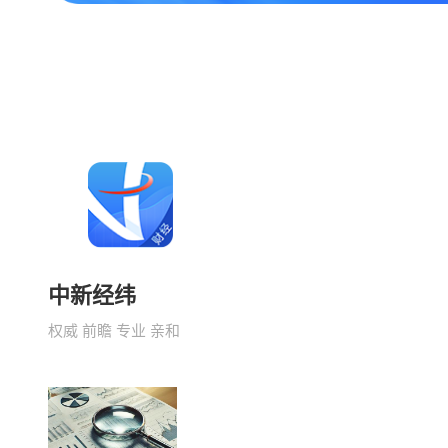
中新经纬
权威 前瞻 专业 亲和