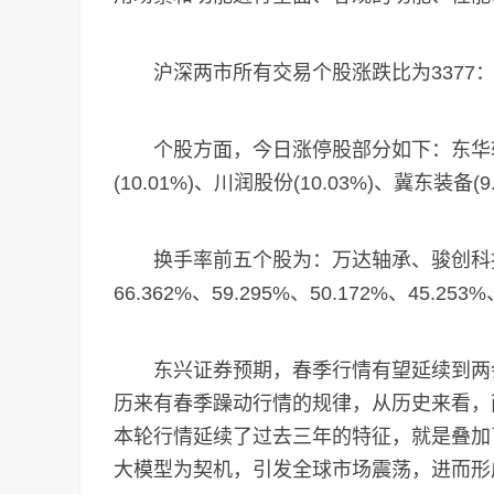
沪深两市所有交易个股涨跌比为3377：18
个股方面，今日涨停股部分如下：东华软件(1
(10.01%)、川润股份(10.03%)、冀东装备
换手率前五个股为：万达轴承、骏创科技
66.362%、59.295%、50.172%、45.253%
东兴证券预期，春季行情有望延续到两会
历来有春季躁动行情的规律，从历史来看，
本轮行情延续了过去三年的特征，就是叠加了
大模型为契机，引发全球市场震荡，进而形