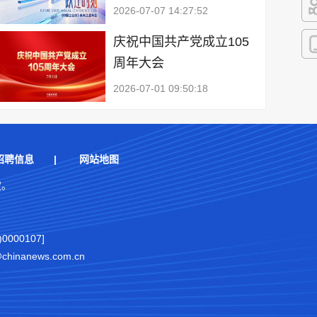
2026-07-07 14:27:52
快
庆祝中国共产党成立105
周年大会
客
2026-07-01 09:50:18
招聘信息
|
网站地图
权。
000107]
nanews.com.cn