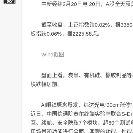
中新经纬2月20日电 20日，A股全天
截至收盘，上证指数跌0.02%，报3350.7
板指跌0.06%，报2225.58点。
Wind截图
盘面上看，炭黑、有机硅、橡胶制品等板
块跌幅居前。
AI眼镜概念爆发，纬达光电“30cm涨停”
近日，中国信通院泰尔终端实验室联合S-Dr
互、续航、安全隐私7个模块、超60个测试项，对R
用场景和功能进行全面、客观的功能、性能