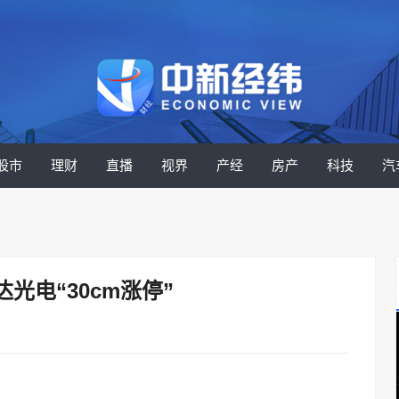
股市
理财
直播
视界
产经
房产
科技
汽
光电“30cm涨停”