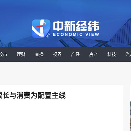
股市
理财
直播
视界
产经
房产
科技
汽
成长与消费为配置主线