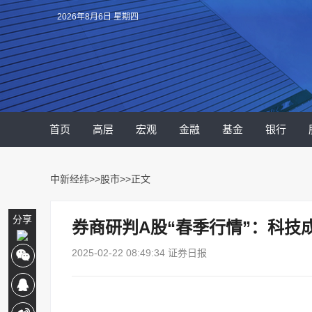
2026年8月6日 星期四
首页
高层
宏观
金融
基金
银行
中新经纬
>>
股市
>>正文
分享
券商研判A股“春季行情”：科技
2025-02-22 08:49:34 证券日报