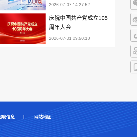
2026-07-07 14:27:52
微
庆祝中国共产党成立105
周年大会
微
2026-07-01 09:50:18
抖
快
客
招聘信息
|
网站地图
权。