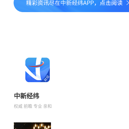
中新经纬
权威 前瞻 专业 亲和