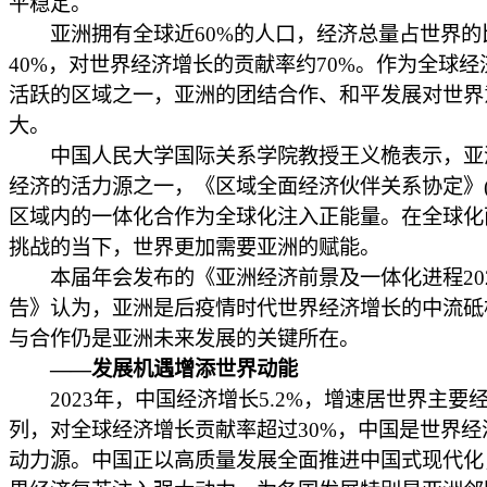
平稳定。
亚洲拥有全球近60%的人口，经济总量占世界的
40%，对世界经济增长的贡献率约70%。作为全球经
活跃的区域之一，亚洲的团结合作、和平发展对世界
大。
中国人民大学国际关系学院教授王义桅表示，亚
经济的活力源之一，《区域全面经济伙伴关系协定》(R
区域内的一体化合作为全球化注入正能量。在全球化
挑战的当下，世界更加需要亚洲的赋能。
本届年会发布的《亚洲经济前景及一体化进程202
告》认为，亚洲是后疫情时代世界经济增长的中流砥
与合作仍是亚洲未来发展的关键所在。
——发展机遇增添世界动能
2023年，中国经济增长5.2%，增速居世界主要
列，对全球经济增长贡献率超过30%，中国是世界经
动力源。中国正以高质量发展全面推进中国式现代化