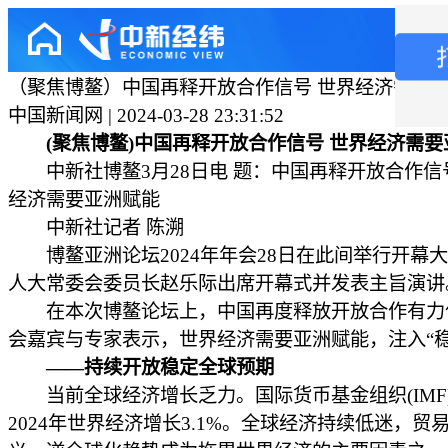
（聚焦博鳌）中国再释开放合作信号 世界经济需要
中国新闻网 | 2024-03-28 23:31:52
(聚焦博鳌)中国再释开放合作信号 世界经济需
中新社博鳌3月28日电 题：中国再释开放合作
经济需要亚洲赋能
中新社记者 陈溯
博鳌亚洲论坛2024年年会28日在此间举行开幕
人大常委会委员长赵乐际出席开幕式并发表主旨演讲
在本次博鳌论坛上，中国再度释放开放合作有力
会嘉宾与专家表示，世界经济需要亚洲赋能，注入“稳
——持续开放稳定全球预期
当前全球经济增长乏力。国际货币基金组织(IMF
2024年世界经济增长3.1%。全球经济持续低迷，贸