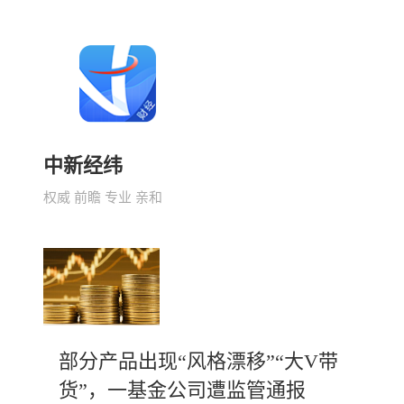
中新经纬
权威 前瞻 专业 亲和
部分产品出现“风格漂移”“大V带
货”，一基金公司遭监管通报