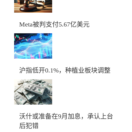
Meta被判支付5.67亿美元
沪指低开0.1%，种植业板块调整
沃什或准备在9月加息，承认上台
后犯错