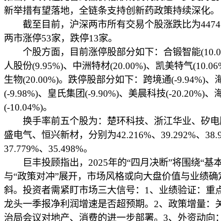
新举措有望落地，全链条支持创新药政策持续深化。
截至目前，沪深两市所有交易个股涨跌比为4474：
两市涨停53家，跌停13家。
个股方面，目前涨停股部分如下：合锻智能(10.03
人股份(9.95%)、中洲特材(20.00%)、凯美特气(10.0
生物(20.00%)。跌停股部分如下：跨境通(-9.94%)
(-9.98%)、皇氏集团(-9.90%)、美晨科技(-20.20%)
(-10.04%)。
换手率前五个股为：楚环科技、浙江华业、矽电
盛电气、恒兴新材，分别为42.216%、39.292%、38.
37.779%、35.498%。
巨丰投顾指出，2025年的“四月决断”将围绕“基本
与“政策对冲”展开，市场风格或向大盘价值与业绩确
斜。投资者需紧盯市场三大信号：1、业绩验证：重
龙头一季报净利润增速是否超预期。2、政策增量：
治局会议对地产、消费的进一步部署。3、外资动向