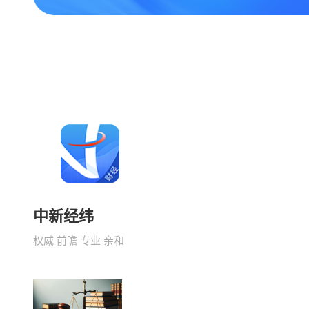
中新经纬
权威 前瞻 专业 亲和