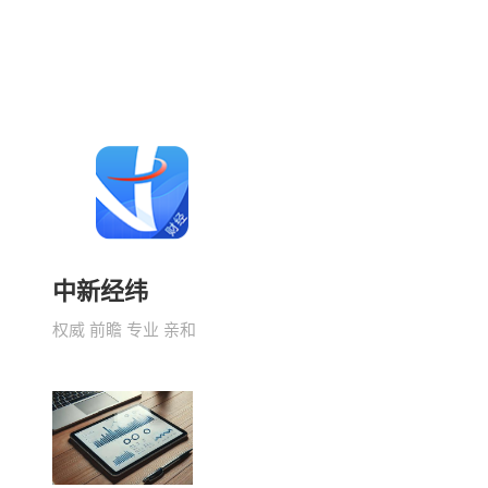
中新经纬
权威 前瞻 专业 亲和