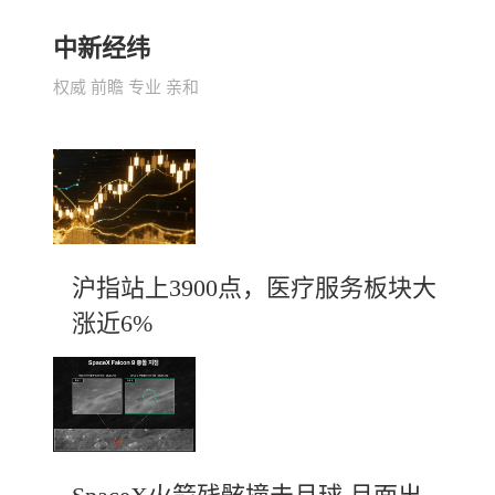
中新经纬
权威 前瞻 专业 亲和
沪指站上3900点，医疗服务板块大
涨近6%