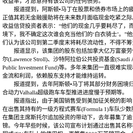
收益率，才愿意持有该公司的任何债务。
报道提到，阿斯顿•马丁在股票和债券市场上的疲
正值其若无金融援助将在未来数月面临现金吃紧之际
收益信贷投资者表示：“他们的现金几乎要耗尽了，
境下，我不确定这次谁会充当他们的‘白衣骑士’。”他
们认为该公司到第二季度末将耗尽流动性，不得不筹
报道显示，该集团的股东包括加拿大亿万富豪劳伦
尔(Lawrence Stroll)、沙特阿拉伯公共投资基金(Saudi Ara
Public Investment Fund)等。多年来集团一直很难
金流和利润，依赖股东支持才能维持运转。
报道提到，去年阿斯顿•马丁将其部分财务困境归
合动力Valhalla超级跑车车型推进进度慢于预期等。
报道指出，由于美国销售受到美加征关税的影响
在出售其持有的一级方程式赛车(Formula 1)车队少
在集团主席斯托尔追加投资的带动下，去年募集了逾1.
镑。今年早些时候，该公司宣布计划通过出售其名称