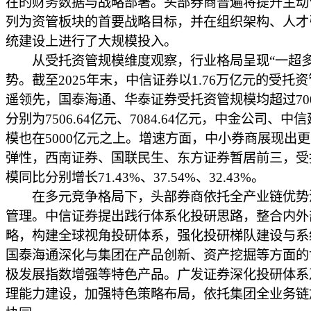
在的财务数据与战略部署。头部券商普遍将提升主动
列为资管板块的首要战略目标，并在组织架构、人才
统建设上进行了大规模投入。
从受托资管规模维度观察，行业格局呈现“一超多
势。截至2025年末，中信证券以1.76万亿元的受托
遥领先，国泰海通、华泰证券受托资管规模均超过70
分别为7506.64亿元、7084.64亿元，中金公司、中
模也在5000亿元之上。增速方面，中小券商展现出
弹性，西南证券、国联民生、东方证券暂居前三，受
模同比分别增长71.43%、37.54%、32.43%。
在多元竞争格局下，头部券商依托全产业链优势
管理。中信证券提出践行体系化投研思路，整合内外
略，构建全球视角投研体系，强化投研梯队建设与系
国泰海通深化与集团在产品创新、资产挖掘等方面的
极发展指数增强等特色产品。广发证券深化投研体系
理能力建设，加强特色策略布局，依托集团全业务链