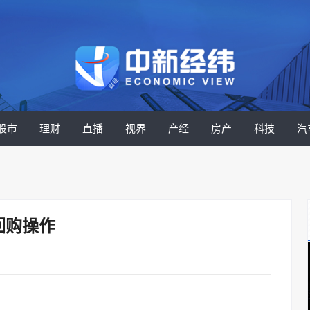
股市
理财
直播
视界
产经
房产
科技
汽
回购操作