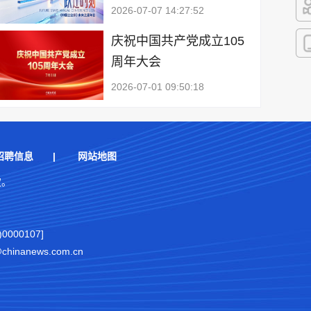
2026-07-07 14:27:52
快
庆祝中国共产党成立105
周年大会
客
2026-07-01 09:50:18
招聘信息
|
网站地图
权。
000107]
nanews.com.cn