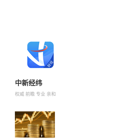
中新经纬
权威 前瞻 专业 亲和